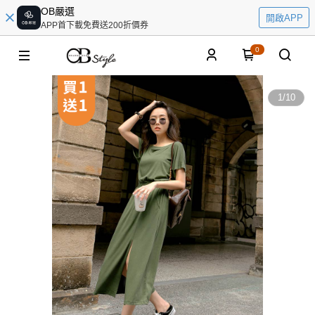
OB嚴選
開啟APP
APP首下載免費送200折價券
0
1
/
10