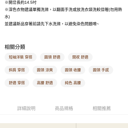
※開岔長約14.5吋
付款後門市自取
※深色衣物建議單獨洗滌，以翻面手洗或放洗衣袋洗較佳喔(勿用熱
每筆NT$60，滿NT$1,000(含以上)免運費
水)
海外配送-港/澳/新/馬/泰國專屬
查看運費
並建議新品穿著前請先下水洗滌，以避免染色問題唷~
海外配送-其他亞洲地區
查看運費
海外配送-歐美地區
查看運費
相關分類
短袖洋裝 穿搭
圓領 舒適
開衩 舒適
斜肩 穿搭
圓領 涼爽
圓領 收腰
圓領 手感
舒適 穿搭
高腰 舒適
純色 高腰
詳細說明
商品規格
相關推薦