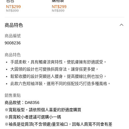
包包
購物袋
全家取貨付款
NT$299
NT$299
NT$399
NT$399
每筆NT$60，滿NT$1,000(含以上)免運費
付款後全家取貨
商品特色
每筆NT$60，滿NT$1,000(含以上)免運費
商品編號
萊爾富取貨付款
9008236
每筆NT$60，滿NT$1,000(含以上)免運費
商品特色
付款後萊爾富取貨
手感柔軟，具有觸膚涼爽特性，使肌膚擁有舒適感受。
每筆NT$60，滿NT$1,000(含以上)免運費
大圓領的設計也可變換斜肩穿法，讓穿搭更多變，
鬆緊收腰的設計突顯迷人腰身，提高腰線比例也加分，
7-11取貨付款
此款六色短袖洋裝，運用不同的搭配技巧打造多種風格。
每筆NT$60，滿NT$1,000(含以上)免運費
銷售重點
付款後7-11取貨
商品款號：DA8356
每筆NT$60，滿NT$1,000(含以上)免運費
※寬鬆版型，請依照個人喜愛的舒適度購買
宅配
※肩寬較小者建議可選購小一碼
每筆NT$120，滿NT$1,000(含以上)免運費
※袖長是從肩頂(不含領邊)量至袖口，因每人肩寬不同會有差