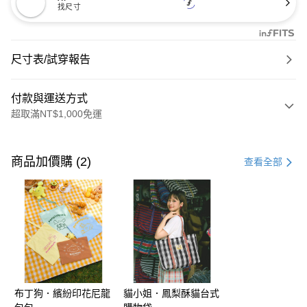
找尺寸
尺寸表/試穿報告
付款與運送方式
超取滿NT$1,000免運
付款方式
信用卡一次付款
商品加價購 (2)
查看全部
購物金
超商取貨付款
LINE Pay
街口支付
布丁狗．繽紛印花尼龍
貓小姐．鳳梨酥貓台式
運送方式