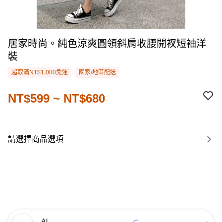
居家時尚。純色涼爽圓領斜肩收腰開衩短袖洋
裝
超取滿NT$1,000免運
國家/地區配送
NT$599 ~ NT$680
請選擇商品選項
AI