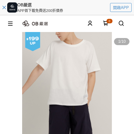
OB嚴選
開啟APP
APP首下載免費送200折價券
0
1
/
10