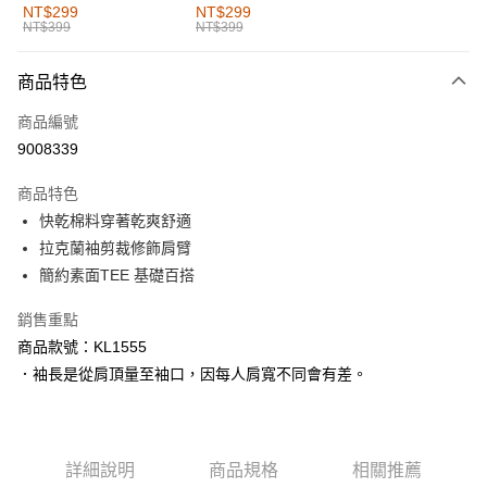
全家取貨付款
NT$299
NT$299
NT$399
NT$399
每筆NT$60，滿NT$1,000(含以上)免運費
付款後全家取貨
商品特色
每筆NT$60，滿NT$1,000(含以上)免運費
商品編號
萊爾富取貨付款
9008339
每筆NT$60，滿NT$1,000(含以上)免運費
商品特色
付款後萊爾富取貨
快乾棉料穿著乾爽舒適
每筆NT$60，滿NT$1,000(含以上)免運費
拉克蘭袖剪裁修飾肩臂
簡約素面TEE 基礎百搭
7-11取貨付款
每筆NT$60，滿NT$1,000(含以上)免運費
銷售重點
商品款號：KL1555
付款後7-11取貨
．袖長是從肩頂量至袖口，因每人肩寬不同會有差。
每筆NT$60，滿NT$1,000(含以上)免運費
宅配
每筆NT$120，滿NT$1,000(含以上)免運費
詳細說明
商品規格
相關推薦