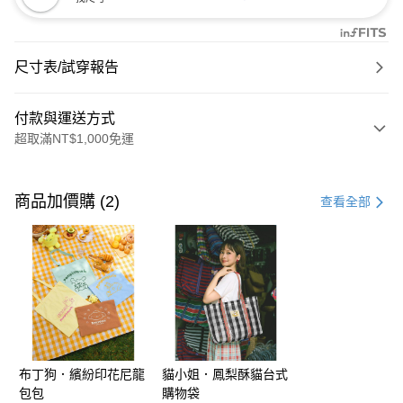
尺寸表/試穿報告
付款與運送方式
超取滿NT$1,000免運
付款方式
信用卡一次付款
商品加價購 (2)
查看全部
購物金
超商取貨付款
LINE Pay
街口支付
布丁狗．繽紛印花尼龍
貓小姐．鳳梨酥貓台式
運送方式
包包
購物袋