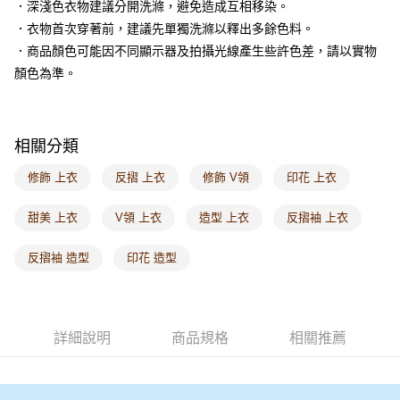
每筆NT$120，滿NT$1,000(含以上)免運費
．深淺色衣物建議分開洗滌，避免造成互相移染。
．衣物首次穿著前，建議先單獨洗滌以釋出多餘色料。
付款後門市自取
．商品顏色可能因不同顯示器及拍攝光線產生些許色差，請以實物
每筆NT$60，滿NT$1,000(含以上)免運費
顏色為準。
海外配送-港/澳/新/馬/泰國專屬
查看運費
海外配送-其他亞洲地區
查看運費
相關分類
海外配送-歐美地區
查看運費
修飾 上衣
反摺 上衣
修飾 V領
印花 上衣
甜美 上衣
V領 上衣
造型 上衣
反摺袖 上衣
反摺袖 造型
印花 造型
詳細說明
商品規格
相關推薦