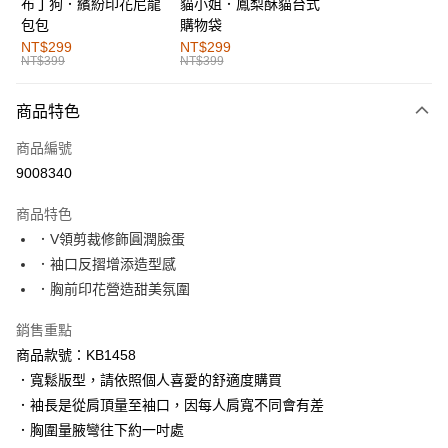
布丁狗．繽紛印花尼龍
貓小姐．鳳梨酥貓台式
運送方式
包包
購物袋
全家取貨付款
NT$299
NT$299
NT$399
NT$399
每筆NT$60，滿NT$1,000(含以上)免運費
付款後全家取貨
商品特色
每筆NT$60，滿NT$1,000(含以上)免運費
商品編號
萊爾富取貨付款
9008340
每筆NT$60，滿NT$1,000(含以上)免運費
商品特色
付款後萊爾富取貨
．V領剪裁修飾圓潤臉蛋
每筆NT$60，滿NT$1,000(含以上)免運費
．袖口反摺增添造型感
．胸前印花營造甜美氛圍
7-11取貨付款
每筆NT$60，滿NT$1,000(含以上)免運費
銷售重點
商品款號：KB1458
付款後7-11取貨
．寬鬆版型，請依照個人喜愛的舒適度購買
每筆NT$60，滿NT$1,000(含以上)免運費
．袖長是從肩頂量至袖口，因每人肩寬不同會有差
宅配
．胸圍量腋彎往下約一吋處