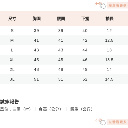
尺寸
胸圍
腰圍
下擺
袖長
S
39
39
40
12
M
41
41
42
12.5
L
43
43
44
13
XL
45
45
46
13.5
2L
48
48
49
14
3L
51
51
52
14.5
試穿報告
單位：三圍（吋）｜ 身高（公分） ｜ 體重（公斤）