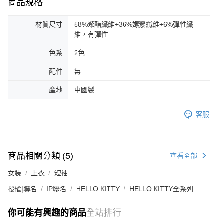
商品規格
材質尺寸
58%聚酯纖維+36%嫘縈纖維+6%彈性纖
維，有彈性
色系
2色
配件
無
產地
中國製
客服
商品相關分類 (5)
查看全部
女裝
上衣
短袖
授權|聯名
IP聯名
HELLO KITTY
HELLO KITTY全系列
你可能有興趣的商品
全站排行