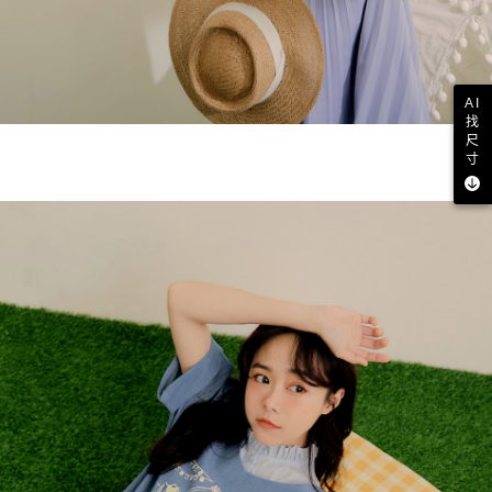
AI
找
尺
寸