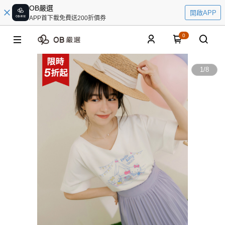
OB嚴選
開啟APP
APP首下載免費送200折價券
0
1
/
8