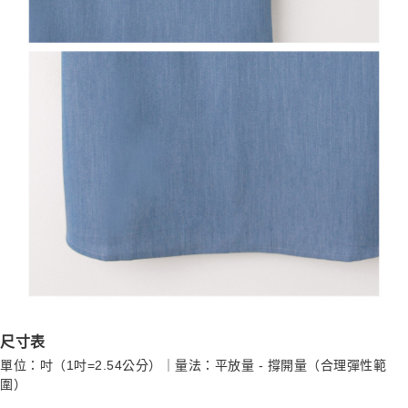
尺寸表
單位：吋（1吋=2.54公分）｜量法：平放量 - 撐開量（合理彈性範
圍）