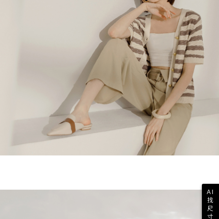
AI
找
尺
寸