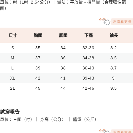
單位：吋（1吋=2.54公分）｜量法：平放量 - 撐開量（合理彈性範
圍）
尺寸
胸圍
腰圍
下擺
袖長
S
35
34
32-36
8.2
M
37
36
34-38
8.5
L
39
38
36-40
8.7
XL
42
41
39-43
9
2L
45
44
42-46
9.5
試穿報告
單位：三圍（吋）｜ 身高（公分） ｜ 體重（公斤）