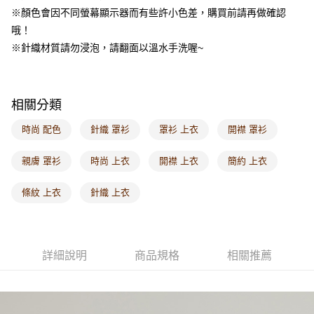
※顏色會因不同螢幕顯示器而有些許小色差，購買前請再做確認
付款後門市自取
哦！
每筆NT$60，滿NT$1,000(含以上)免運費
※針織材質請勿浸泡，請翻面以溫水手洗喔~
海外配送-港/澳/新/馬/泰國專屬
查看運費
海外配送-其他亞洲地區
查看運費
相關分類
海外配送-歐美地區
查看運費
時尚 配色
針織 罩衫
罩衫 上衣
開襟 罩衫
親膚 罩衫
時尚 上衣
開襟 上衣
簡約 上衣
條紋 上衣
針織 上衣
詳細說明
商品規格
相關推薦