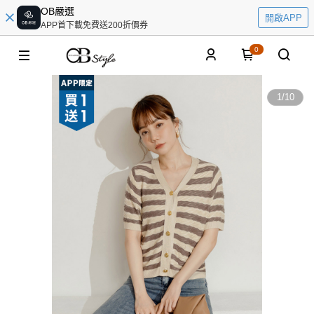
OB嚴選
開啟APP
APP首下載免費送200折價券
0
1
/
10