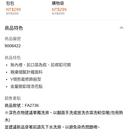
包包
購物袋
全家取貨付款
NT$299
NT$299
NT$399
NT$399
每筆NT$60，滿NT$1,000(含以上)免運費
付款後全家取貨
商品特色
每筆NT$60，滿NT$1,000(含以上)免運費
商品編號
萊爾富取貨付款
9008422
每筆NT$60，滿NT$1,000(含以上)免運費
商品特色
付款後萊爾富取貨
無內裡、前口袋為假、前襟釦可開
每筆NT$60，滿NT$1,000(含以上)免運費
親膚細膩針織面料
V領剪裁修飾臉型
7-11取貨付款
金屬開釦增添亮點
每筆NT$60，滿NT$1,000(含以上)免運費
銷售重點
付款後7-11取貨
商品款號：FA2736
每筆NT$60，滿NT$1,000(含以上)免運費
※深色衣物建議單獨洗滌，以翻面手洗或放洗衣袋洗較佳喔(勿用熱
宅配
水)
每筆NT$120，滿NT$1,000(含以上)免運費
並建議新品穿著前請先下水洗滌，以避免染色問題唷~