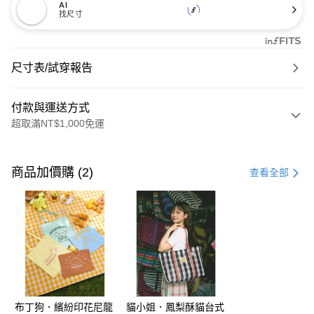
AI
找尺寸
尺寸表/試穿報告
付款與運送方式
超取滿NT$1,000免運
付款方式
信用卡一次付款
商品加價購 (2)
查看全部
購物金
超商取貨付款
LINE Pay
街口支付
布丁狗．繽紛印花尼龍
貓小姐．鳳梨酥貓台式
運送方式