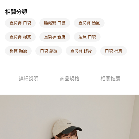
每筆NT$60，滿NT$1,000(含以上)免運費
相關分類
海外配送-港/澳/新/馬/泰國專屬
查看運費
直筒褲 口袋
腰鬆緊 口袋
直筒褲 透氣
海外配送-其他亞洲地區
查看運費
直筒褲 棉質
直筒褲 親膚
透氣 口袋
海外配送-歐美地區
查看運費
棉質 顯瘦
口袋 顯瘦
直筒褲 修身
口袋 棉質
詳細說明
商品規格
相關推薦