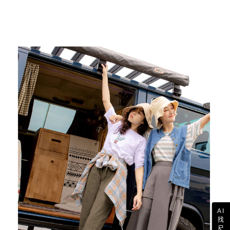
AI
找
尺