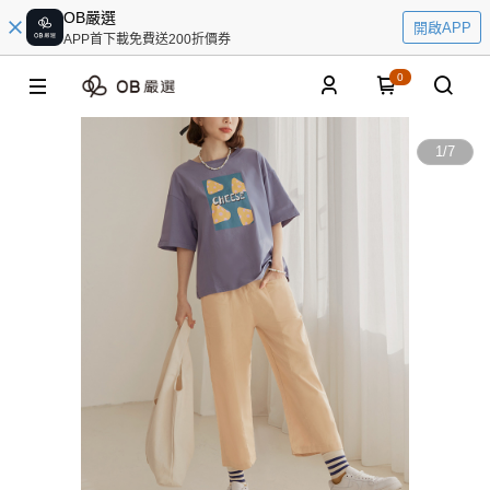
OB嚴選
開啟APP
APP首下載免費送200折價券
0
1
/
7