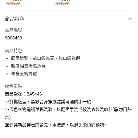
NT$399
NT$399
每筆NT$60，滿NT$1,000(含以上)免運費
付款後全家取貨
商品特色
每筆NT$60，滿NT$1,000(含以上)免運費
商品編號
萊爾富取貨付款
9008499
每筆NT$60，滿NT$1,000(含以上)免運費
商品特色
付款後萊爾富取貨
腰圍鬆緊、前口袋為真、後口袋為假
每筆NT$60，滿NT$1,000(含以上)免運費
親膚棉質吸濕透氣
修身直筒褲型
7-11取貨付款
每筆NT$60，滿NT$1,000(含以上)免運費
銷售重點
商品款號：BA5446
付款後7-11取貨
※寬鬆版型，喜歡合身穿感建議可選購小一碼
每筆NT$60，滿NT$1,000(含以上)免運費
※深色衣物建議單獨洗滌，以翻面手洗或放洗衣袋洗較佳喔(勿用熱
宅配
水)
每筆NT$120，滿NT$1,000(含以上)免運費
並建議新品穿著前請先下水洗滌，以避免染色問題唷~
付款後門市自取