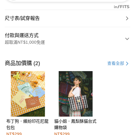
尺寸表/試穿報告
付款與運送方式
超取滿NT$1,000免運
付款方式
信用卡一次付款
商品加價購 (2)
查看全部
購物金
超商取貨付款
LINE Pay
街口支付
布丁狗．繽紛印花尼龍
貓小姐．鳳梨酥貓台式
運送方式
包包
購物袋
全家取貨付款
NT$299
NT$299