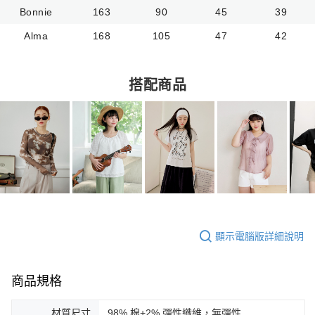
Bonnie
163
90
45
39
Alma
168
105
47
42
搭配商品
顯示電腦版詳細說明
商品規格
材質尺寸
98% 棉+2% 彈性纖維，無彈性