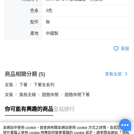
色系
3色
配件
無
產地
中國製
客服
商品相關分類 (5)
查看全部
女裝
下著
下著全系列
女裝
風格支線
甜酷休閒
甜酷休閒下著
你可能有興趣的商品
全站排行
本網站中使用 cookie，欲查詢有關本網站使用 cookie 方式之詳情，及若您不希
熱門標籤
望在電腦上使用 cookie 時應如何變更電腦的 cookie 設定，請參閱本網站「
隱私