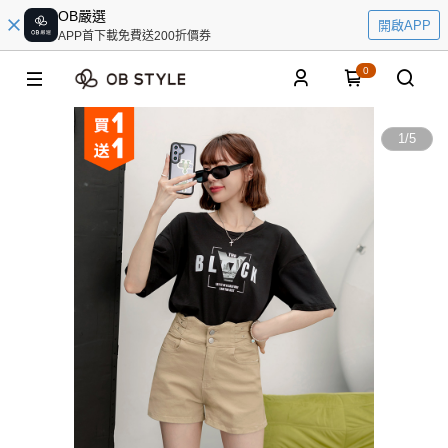
OB嚴選
開啟APP
APP首下載免費送200折價券
0
1
/
5