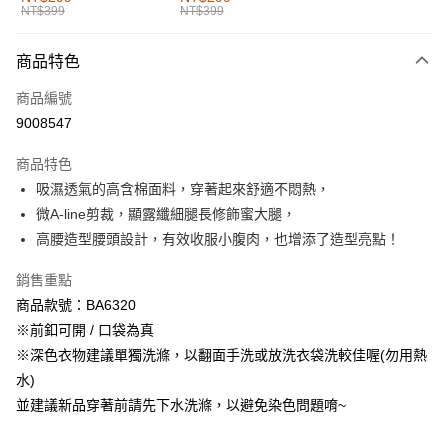
NT$399
NT$399
每筆NT$60，滿NT$1,000(含以上)免運費
付款後全家取貨
商品特色
每筆NT$60，滿NT$1,000(含以上)免運費
商品編號
萊爾富取貨付款
9008547
每筆NT$60，滿NT$1,000(含以上)免運費
商品特色
付款後萊爾富取貨
吸濕透氣的高含棉面料，穿著起來舒適不悶熱，
每筆NT$60，滿NT$1,000(含以上)免運費
微A-line剪裁，顯露纖細腿長修飾蜜大腿，
高腰造型腰頭設計，有效收服小腹肉，也增添了造型亮點！
7-11取貨付款
每筆NT$60，滿NT$1,000(含以上)免運費
銷售重點
商品款號：BA6320
付款後7-11取貨
※前釦可開 / 口袋為真
每筆NT$60，滿NT$1,000(含以上)免運費
※深色衣物建議單獨洗滌，以翻面手洗或放洗衣袋洗較佳喔(勿用熱
宅配
水)
每筆NT$120，滿NT$1,000(含以上)免運費
並建議新品穿著前請先下水洗滌，以避免染色問題唷~
付款後門市自取