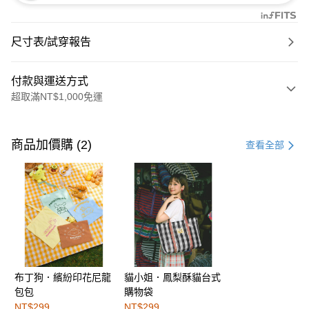
尺寸表/試穿報告
付款與運送方式
超取滿NT$1,000免運
付款方式
信用卡一次付款
商品加價購 (2)
查看全部
購物金
超商取貨付款
LINE Pay
街口支付
布丁狗．繽紛印花尼龍
貓小姐．鳳梨酥貓台式
運送方式
包包
購物袋
全家取貨付款
NT$299
NT$299