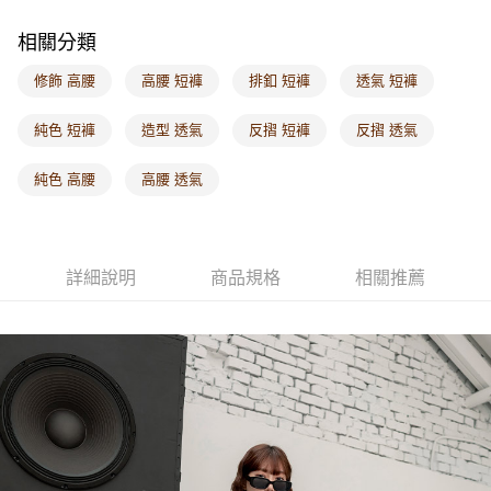
每筆NT$60，滿NT$1,000(含以上)免運費
相關分類
海外配送-港/澳/新/馬/泰國專屬
查看運費
修飾 高腰
高腰 短褲
排釦 短褲
透氣 短褲
海外配送-其他亞洲地區
查看運費
純色 短褲
造型 透氣
反摺 短褲
反摺 透氣
海外配送-歐美地區
查看運費
純色 高腰
高腰 透氣
詳細說明
商品規格
相關推薦