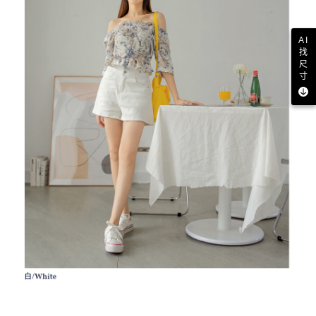
AI
找
尺
寸