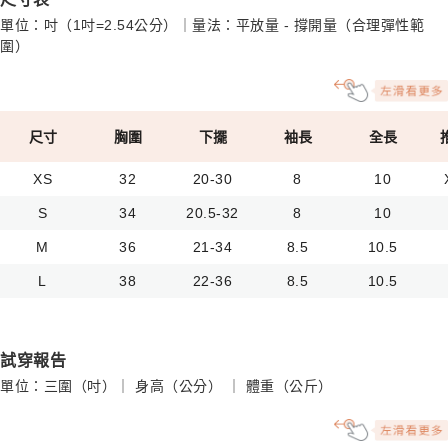
單位：吋（1吋=2.54公分）｜量法：平放量 - 撐開量（合理彈性範
圍）
尺寸
胸圍
下擺
袖長
全長
XS
32
20-30
8
10
S
34
20.5-32
8
10
M
36
21-34
8.5
10.5
L
38
22-36
8.5
10.5
試穿報告
單位：三圍（吋）｜ 身高（公分） ｜ 體重（公斤）