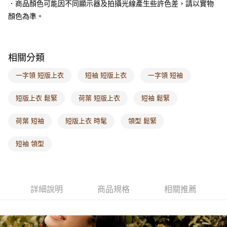
．商品顏色可能因不同顯示器及拍攝光線產生些許色差，請以實物
每筆NT$60，滿NT$1,000(含以上)免運費
顏色為準。
海外配送-港/澳/新/馬/泰國專屬
查看運費
海外配送-其他亞洲地區
查看運費
相關分類
海外配送-歐美地區
查看運費
一字領 短版上衣
短袖 短版上衣
一字領 短袖
短版上衣 鬆緊
荷葉 短版上衣
短袖 鬆緊
荷葉 短袖
短版上衣 時髦
領型 鬆緊
短袖 領型
詳細說明
商品規格
相關推薦