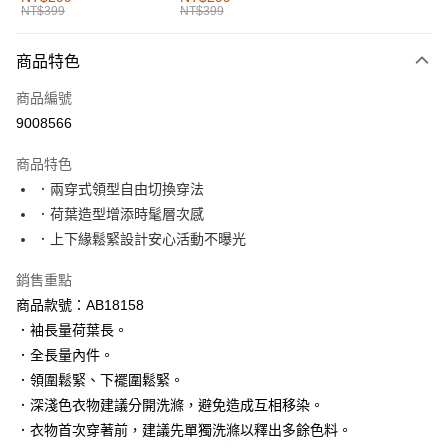
NT$399
NT$399
每筆NT$60，滿NT$1,000(含以上)免運費
付款後全家取貨
商品特色
每筆NT$60，滿NT$1,000(含以上)免運費
商品編號
萊爾富取貨付款
9008566
每筆NT$60，滿NT$1,000(含以上)免運費
商品特色
付款後萊爾富取貨
．兩穿式領型自由切換穿法
每筆NT$60，滿NT$1,000(含以上)免運費
．荷葉造型增添時髦層次感
．上下緣鬆緊設計安心活動不曝光
7-11取貨付款
每筆NT$60，滿NT$1,000(含以上)免運費
銷售重點
商品款號：AB18158
付款後7-11取貨
．袖長量荷葉長。
每筆NT$60，滿NT$1,000(含以上)免運費
．全長量內件。
宅配
．領圍鬆緊、下襬圍鬆緊。
每筆NT$120，滿NT$1,000(含以上)免運費
．深淺色衣物建議分開洗滌，避免造成互相移染。
．衣物首次穿著前，建議先單獨洗滌以釋出多餘色料。
付款後門市自取