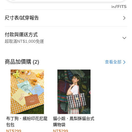
尺寸表/試穿報告
付款與運送方式
超取滿NT$1,000免運
付款方式
信用卡一次付款
商品加價購 (2)
查看全部
購物金
超商取貨付款
LINE Pay
街口支付
布丁狗．繽紛印花尼龍
貓小姐．鳳梨酥貓台式
運送方式
包包
購物袋
全家取貨付款
NT$299
NT$299