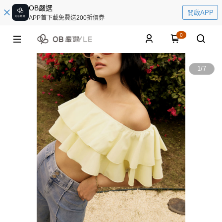
OB嚴選
開啟APP
APP首下載免費送200折價券
0
1
/
7