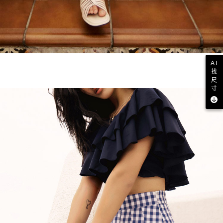
AI
找
尺
寸