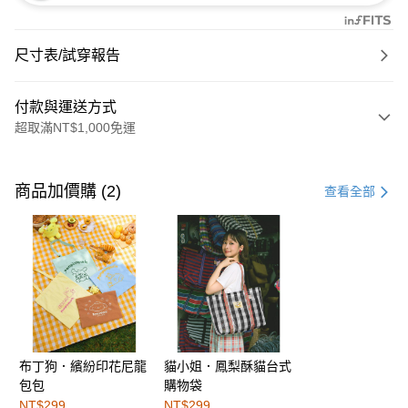
尺寸表/試穿報告
付款與運送方式
超取滿NT$1,000免運
付款方式
信用卡一次付款
商品加價購 (2)
查看全部
購物金
超商取貨付款
LINE Pay
街口支付
布丁狗．繽紛印花尼龍
貓小姐．鳳梨酥貓台式
運送方式
包包
購物袋
全家取貨付款
NT$299
NT$299