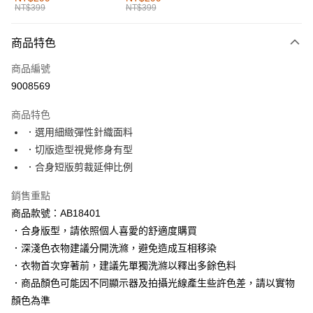
NT$399
NT$399
每筆NT$60，滿NT$1,000(含以上)免運費
付款後全家取貨
商品特色
每筆NT$60，滿NT$1,000(含以上)免運費
商品編號
萊爾富取貨付款
9008569
每筆NT$60，滿NT$1,000(含以上)免運費
商品特色
付款後萊爾富取貨
．選用細緻彈性針織面料
每筆NT$60，滿NT$1,000(含以上)免運費
．切版造型視覺修身有型
．合身短版剪裁延伸比例
7-11取貨付款
每筆NT$60，滿NT$1,000(含以上)免運費
銷售重點
商品款號：AB18401
付款後7-11取貨
．合身版型，請依照個人喜愛的舒適度購買
每筆NT$60，滿NT$1,000(含以上)免運費
．深淺色衣物建議分開洗滌，避免造成互相移染
宅配
．衣物首次穿著前，建議先單獨洗滌以釋出多餘色料
每筆NT$120，滿NT$1,000(含以上)免運費
．商品顏色可能因不同顯示器及拍攝光線產生些許色差，請以實物
顏色為準
付款後門市自取