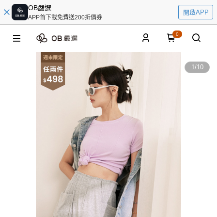
OB嚴選
開啟APP
APP首下載免費送200折價券
0
1
/
10