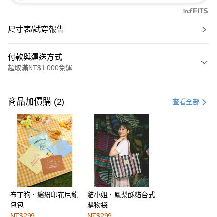
尺寸表/試穿報告
付款與運送方式
超取滿NT$1,000免運
付款方式
信用卡一次付款
商品加價購 (2)
查看全部
購物金
超商取貨付款
LINE Pay
街口支付
布丁狗．繽紛印花尼龍
貓小姐．鳳梨酥貓台式
運送方式
包包
購物袋
全家取貨付款
NT$299
NT$299