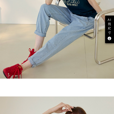
AI
找
尺
寸