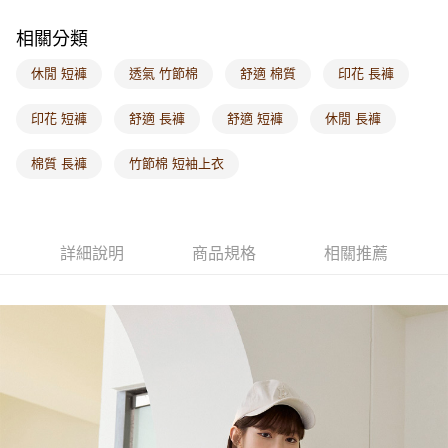
每筆NT$60，滿NT$1,000(含以上)免運費
相關分類
海外配送-港/澳/新/馬/泰國專屬
查看運費
休閒 短褲
透氣 竹節棉
舒適 棉質
印花 長褲
海外配送-其他亞洲地區
查看運費
印花 短褲
舒適 長褲
舒適 短褲
休閒 長褲
海外配送-歐美地區
查看運費
棉質 長褲
竹節棉 短袖上衣
詳細說明
商品規格
相關推薦