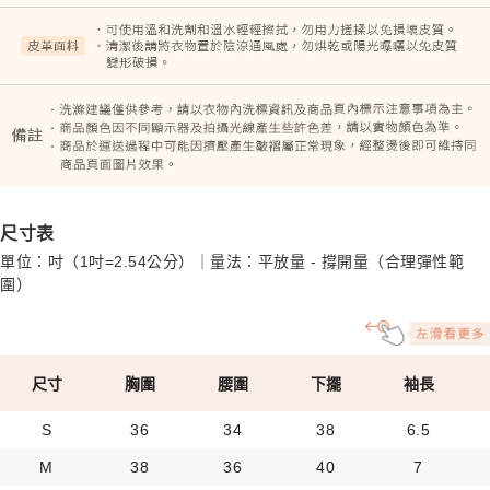
尺寸表
單位：吋（1吋=2.54公分）｜量法：平放量 - 撐開量（合理彈性範
圍）
尺寸
胸圍
腰圍
下擺
袖長
S
36
34
38
6.5
M
38
36
40
7