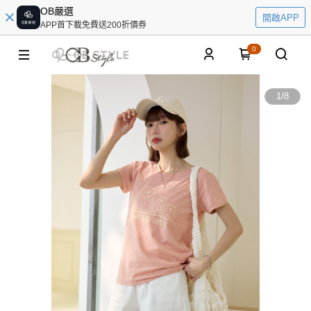
OB嚴選
開啟APP
APP首下載免費送200折價券
0
1
/
8