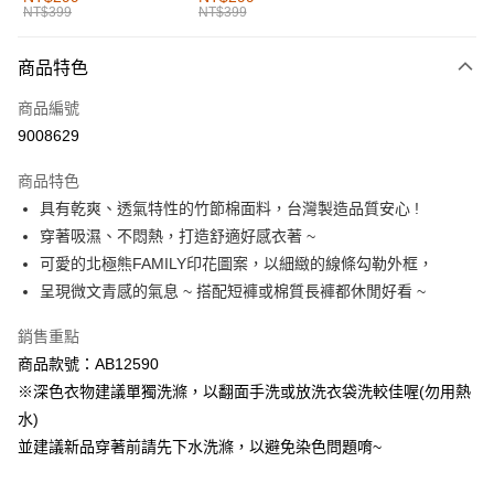
NT$399
NT$399
每筆NT$60，滿NT$1,000(含以上)免運費
付款後全家取貨
商品特色
每筆NT$60，滿NT$1,000(含以上)免運費
商品編號
萊爾富取貨付款
9008629
每筆NT$60，滿NT$1,000(含以上)免運費
商品特色
付款後萊爾富取貨
具有乾爽、透氣特性的竹節棉面料，台灣製造品質安心 !
每筆NT$60，滿NT$1,000(含以上)免運費
穿著吸濕、不悶熱，打造舒適好感衣著 ~
可愛的北極熊FAMILY印花圖案，以細緻的線條勾勒外框，
7-11取貨付款
呈現微文青感的氣息 ~ 搭配短褲或棉質長褲都休閒好看 ~
每筆NT$60，滿NT$1,000(含以上)免運費
銷售重點
付款後7-11取貨
商品款號：AB12590
每筆NT$60，滿NT$1,000(含以上)免運費
※深色衣物建議單獨洗滌，以翻面手洗或放洗衣袋洗較佳喔(勿用熱
宅配
水)
每筆NT$120，滿NT$1,000(含以上)免運費
並建議新品穿著前請先下水洗滌，以避免染色問題唷~
付款後門市自取