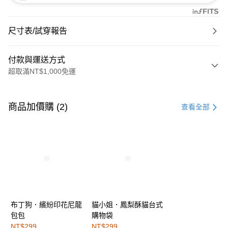
尺寸表/試穿報告
付款與運送方式
超取滿NT$1,000免運
付款方式
信用卡一次付款
商品加價購 (2)
查看全部
購物金
超商取貨付款
LINE Pay
街口支付
布丁狗．繽紛印花尼龍
貓小姐．鳳梨酥貓台式
運送方式
包包
購物袋
全家取貨付款
NT$299
NT$299