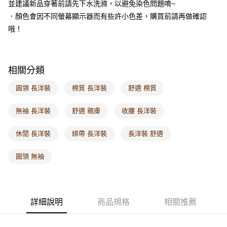
並建議新品穿著前請先下水洗滌，以避免染色問題唷~
每筆NT$60，滿NT$1,000(含以上)免運費
．顏色會因不同螢幕顯示器而有些許小色差，購買前請再做確認
海外配送-港/澳/新/馬/泰國專屬
查看運費
哦！
海外配送-其他亞洲地區
查看運費
海外配送-歐美地區
查看運費
相關分類
圓領 長洋裝
棉質 長洋裝
舒適 棉質
無袖 長洋裝
舒適 親膚
收腰 長洋裝
休閒 長洋裝
綁帶 長洋裝
長洋裝 舒適
圓領 無袖
詳細說明
商品規格
相關推薦