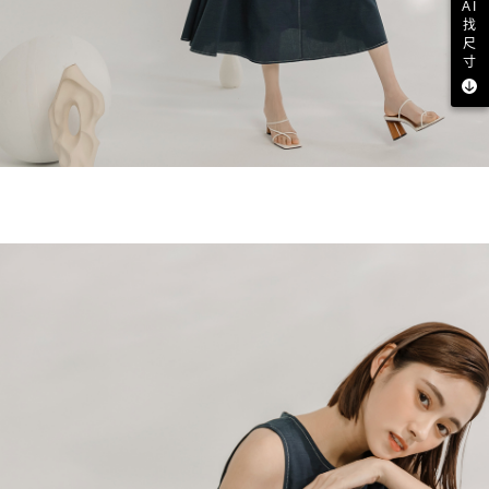
AI
找
尺
寸