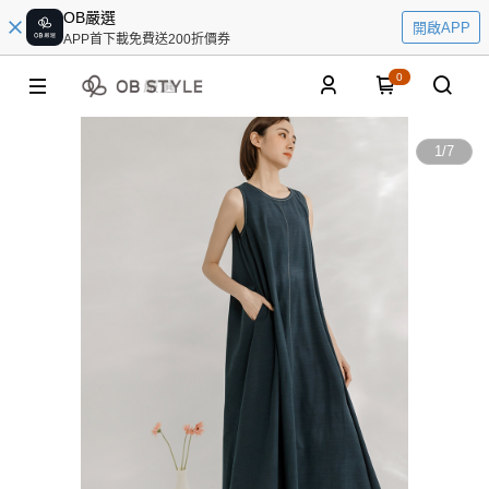
OB嚴選
開啟APP
APP首下載免費送200折價券
0
1
/
7