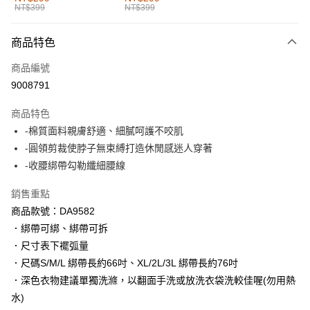
NT$399
NT$399
每筆NT$60，滿NT$1,000(含以上)免運費
付款後全家取貨
商品特色
每筆NT$60，滿NT$1,000(含以上)免運費
商品編號
萊爾富取貨付款
9008791
每筆NT$60，滿NT$1,000(含以上)免運費
商品特色
付款後萊爾富取貨
-棉質面料親膚舒適、細膩呵護不咬肌
每筆NT$60，滿NT$1,000(含以上)免運費
-圓領剪裁使脖子無束縛打造休閒感迷人穿著
-收腰綁帶勾勒纖細腰線
7-11取貨付款
每筆NT$60，滿NT$1,000(含以上)免運費
銷售重點
商品款號：DA9582
付款後7-11取貨
．綁帶可綁、綁帶可拆
每筆NT$60，滿NT$1,000(含以上)免運費
．尺寸表下襬弧量
宅配
．尺碼S/M/L 綁帶長約66吋、XL/2L/3L 綁帶長約76吋
每筆NT$120，滿NT$1,000(含以上)免運費
．深色衣物建議單獨洗滌，以翻面手洗或放洗衣袋洗較佳喔(勿用熱
水)
付款後門市自取