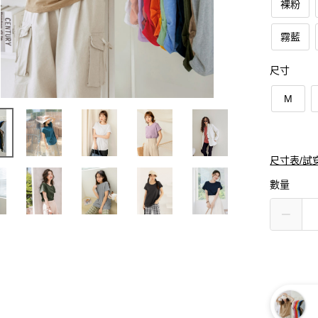
裸粉
霧藍
尺寸
M
尺寸表/試
數量