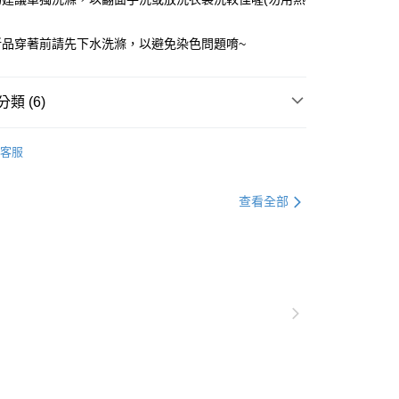
0，滿NT$1,000(含以上)免運費
新品穿著前請先下水洗滌，以避免染色問題唷~
家取貨
0，滿NT$1,000(含以上)免運費
類 (6)
貨付款
0，滿NT$1,000(含以上)免運費
衣
上衣全系列
客服
爾富取貨
衣
短袖
0，滿NT$1,000(含以上)免運費
別企劃
館長精選
查看全部
付款
銷商品
回購必收
0，滿NT$1,000(含以上)免運費
別企劃
365dayday穿
涼爽竹節棉系列
1取貨
別企劃
365dayday穿
四季萬能棉系列
0，滿NT$1,000(含以上)免運費
20，滿NT$1,000(含以上)免運費
市自取