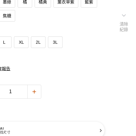
墨綠
橘
橘黃
薰衣草紫
藍紫
焦糖
清除
紀錄
L
XL
2L
3L
穿報告
AI
找尺寸