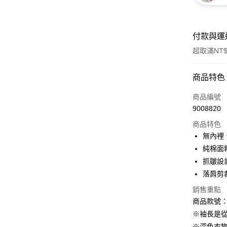
付款與運
超取滿NT$
付款方式
商品特色
信用卡一
商品編號
9008820
購物金
商品特色
超商取貨
無內裡
純棉面
LINE Pay
抓皺設
街口支付
落肩剪
銷售重點
商品款號：A
運送方式
※袖長是
全家取貨
※深色衣