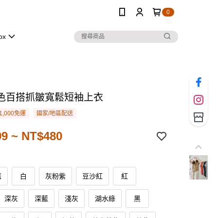
0
ox
色百搭抓皺寬鬆短袖上衣
1,000免運
國家/地區配送
9 ~ NT$480
藍
白
灰粉紫
豆沙紅
紅
深灰
深藍
淺灰
湖水綠
黑