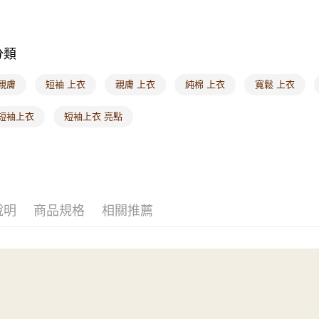
每筆NT$6
海外配送-港
分類
海外配送-
親膚
短袖 上衣
親膚 上衣
純棉 上衣
寬鬆 上衣
海外配送-
 短袖上衣
短袖上衣 亮點
說明
商品規格
相關推薦