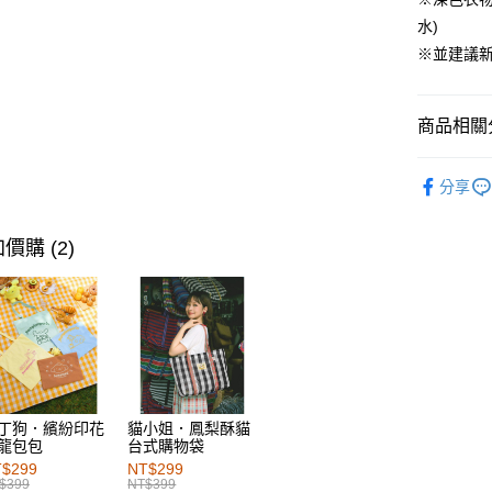
每筆NT$6
水)
※並建議
付款後全
每筆NT$6
商品相關分
萊爾富取
每筆NT$6
女裝
上
分享
付款後萊
女裝
上
每筆NT$6
女裝
特
價購 (2)
7-11取貨
女裝
熱
每筆NT$6
女裝
特
付款後7-1
女裝
特
每筆NT$6
宅配
丁狗．繽紛印花
貓小姐．鳳梨酥貓
每筆NT$1
龍包包
台式購物袋
$299
NT$299
付款後門
$399
NT$399