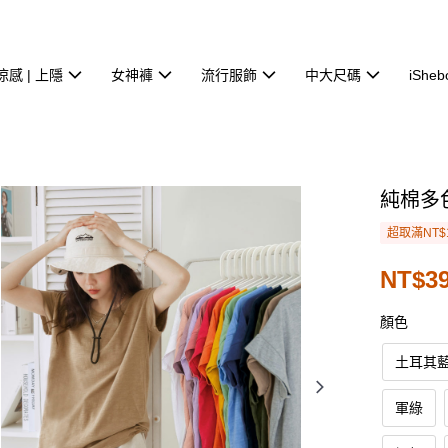
涼感 | 上隱
女神褲
流行服飾
中大尺碼
iSheb
純棉多
超取滿NT$
NT$39
顏色
土耳其
軍綠