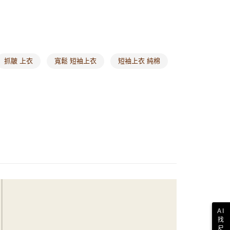
0，滿NT$1,000(含以上)免運費
/澳/新/馬/泰國專屬
查看運費
其他亞洲地區
查看運費
抓皺 上衣
寬鬆 短袖上衣
短袖上衣 純棉
歐美地區
查看運費
AI
找
尺