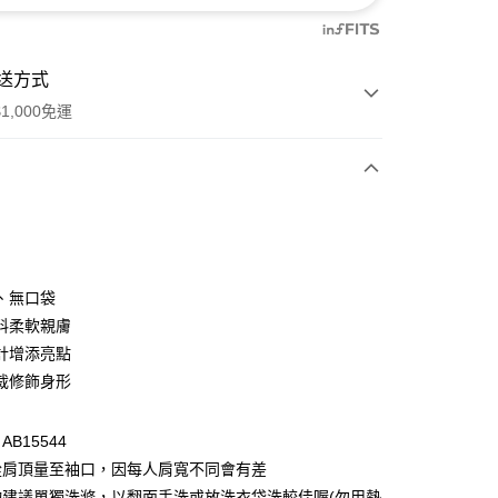
送方式
1,000免運
次付款
付款
、無口袋
料柔軟親膚
計增添亮點
裁修飾身形
B15544
從肩頂量至袖口，因每人肩寬不同會有差
付款
物建議單獨洗滌，以翻面手洗或放洗衣袋洗較佳喔(勿用熱