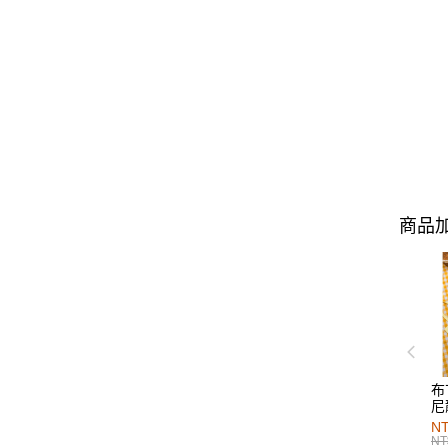
商品加
布
尼
NT
NT