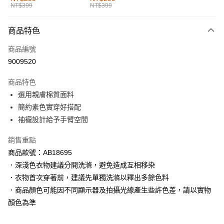
NT$399
NT$399
每筆NT$60，滿NT$1,000(含以上)免運費
付款後全家取貨
商品特色
每筆NT$60，滿NT$1,000(含以上)免運費
商品編號
萊爾富取貨付款
9009520
每筆NT$60，滿NT$1,000(含以上)免運費
商品特色
付款後萊爾富取貨
選用親膚棉質面料
每筆NT$60，滿NT$1,000(含以上)免運費
簡約素色實穿好搭配
袖襱設計給予手臂空間
7-11取貨付款
每筆NT$60，滿NT$1,000(含以上)免運費
銷售重點
商品款號：AB18695
付款後7-11取貨
．深淺色衣物建議分開洗滌，避免造成互相移染
每筆NT$60，滿NT$1,000(含以上)免運費
．衣物首次穿著前，建議先單獨洗滌以釋出多餘色料
宅配
．商品顏色可能因不同顯示器及拍攝光線產生些許色差，請以實物
每筆NT$120，滿NT$1,000(含以上)免運費
顏色為準
付款後門市自取