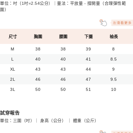
單位：吋（1吋=2.54公分）｜量法：平放量 - 撐開量（合理彈性範
圍）
尺寸
胸圍
腰圍
下擺
袖長
M
38
38
39
8
L
40
40
41
8.5
XL
43
43
44
9
2L
46
46
47
9.5
3L
50
50
51
10
試穿報告
單位：三圍（吋）｜ 身高（公分） ｜ 體重（公斤）