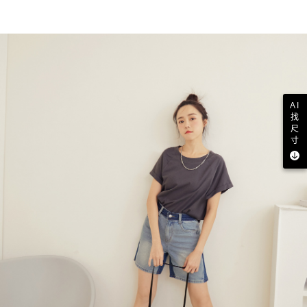
AI
找
尺
寸