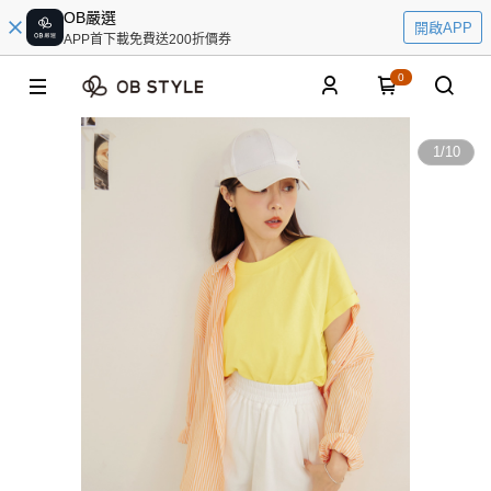
OB嚴選
開啟APP
APP首下載免費送200折價券
0
1
/
10