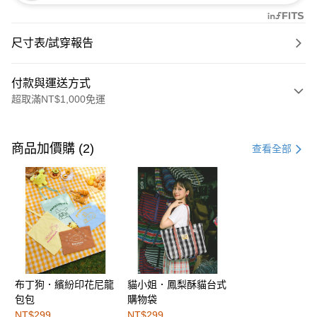
尺寸表/試穿報告
付款與運送方式
超取滿NT$1,000免運
付款方式
信用卡一次付款
商品加價購 (2)
查看全部
購物金
超商取貨付款
LINE Pay
街口支付
布丁狗．繽紛印花尼龍
貓小姐．鳳梨酥貓台式
運送方式
包包
購物袋
全家取貨付款
NT$299
NT$299