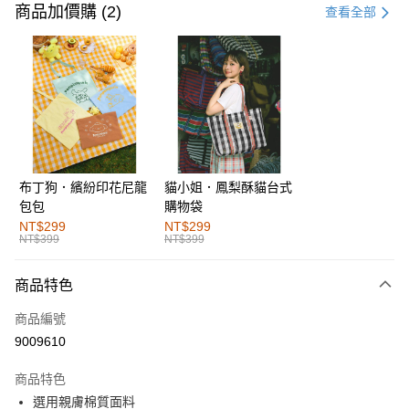
信用卡一次付款
商品加價購 (2)
查看全部
購物金
超商取貨付款
LINE Pay
街口支付
布丁狗．繽紛印花尼龍
貓小姐．鳳梨酥貓台式
運送方式
包包
購物袋
全家取貨付款
NT$299
NT$299
NT$399
NT$399
每筆NT$60，滿NT$1,000(含以上)免運費
付款後全家取貨
商品特色
每筆NT$60，滿NT$1,000(含以上)免運費
商品編號
萊爾富取貨付款
9009610
每筆NT$60，滿NT$1,000(含以上)免運費
商品特色
付款後萊爾富取貨
選用親膚棉質面料