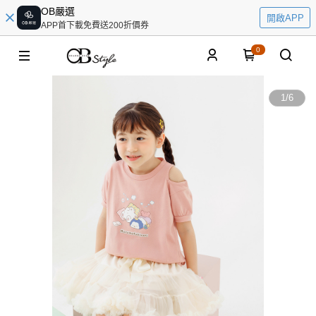
OB嚴選
開啟APP
APP首下載免費送200折價券
0
1
/
6