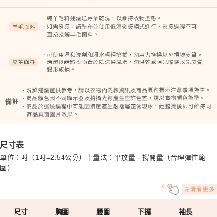
尺寸表
單位：吋（1吋=2.54公分）｜量法：平放量 - 撐開量（合理彈性範
圍）
尺寸
胸圍
腰圍
下擺
袖長