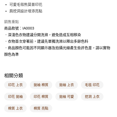
每筆NT$60，滿NT$1,000(含以上)免運費
可愛毛毯熊莫普印花
肩挖洞設計增添亮點
7-11取貨付款
每筆NT$60，滿NT$1,000(含以上)免運費
銷售重點
商品款號：IA0003
付款後7-11取貨
．深淺色衣物建議分開洗滌，避免造成互相移染
每筆NT$60，滿NT$1,000(含以上)免運費
．衣物首次穿著前，建議先單獨洗滌以釋出多餘色料
宅配
．商品顏色可能因不同顯示器及拍攝光線產生些許色差，請以實物
每筆NT$120，滿NT$1,000(含以上)免運費
顏色為準
付款後門市自取
每筆NT$60，滿NT$1,000(含以上)免運費
相關分類
海外配送-港/澳/新/馬/泰國專屬
查看運費
印花 上衣
拋袖 棉質
拋袖 上衣
毛毯 印花
海外配送-其他亞洲地區
查看運費
印花 拋袖
印花 棉質
拋袖 可愛
挖洞 上衣
海外配送-歐美地區
查看運費
棉質 上衣
棉質 亮點