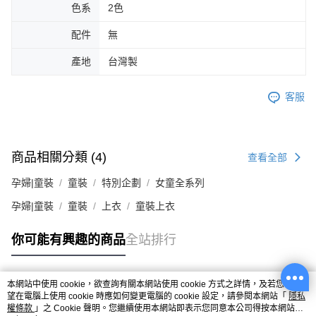
色系
2色
配件
無
產地
台灣製
客服
商品相關分類 (4)
查看全部
孕婦|童裝
童裝
特別企劃
女童全系列
孕婦|童裝
童裝
上衣
童裝上衣
你可能有興趣的商品
全站排行
本網站中使用 cookie，欲查詢有關本網站使用 cookie 方式之詳情，及若您不希
熱門標籤
望在電腦上使用 cookie 時應如何變更電腦的 cookie 設定，請參閱本網站「
隱私
權條款
」之 Cookie 聲明。您繼續使用本網站即表示您同意本公司得按本網站使