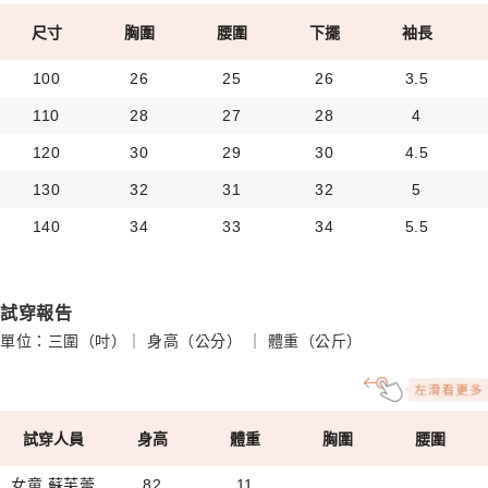
尺寸
胸圍
腰圍
下擺
袖長
100
26
25
26
3.5
110
28
27
28
4
120
30
29
30
4.5
130
32
31
32
5
140
34
33
34
5.5
試穿報告
單位：三圍（吋）｜ 身高（公分） ｜ 體重（公斤）
試穿人員
身高
體重
胸圍
腰圍
女童 蘇芙蕾
82
11