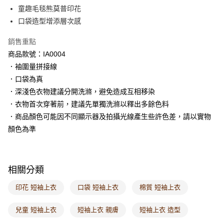
每筆NT$60，滿NT$1,000(含以上)免運費
童趣毛毯熊莫普印花
口袋造型增添層次感
7-11取貨付款
每筆NT$60，滿NT$1,000(含以上)免運費
銷售重點
商品款號：IA0004
付款後7-11取貨
．袖圍量拼接線
每筆NT$60，滿NT$1,000(含以上)免運費
．口袋為真
宅配
．深淺色衣物建議分開洗滌，避免造成互相移染
每筆NT$120，滿NT$1,000(含以上)免運費
．衣物首次穿著前，建議先單獨洗滌以釋出多餘色料
．商品顏色可能因不同顯示器及拍攝光線產生些許色差，請以實物
付款後門市自取
顏色為準
每筆NT$60，滿NT$1,000(含以上)免運費
海外配送-港/澳/新/馬/泰國專屬
查看運費
相關分類
海外配送-其他亞洲地區
查看運費
印花 短袖上衣
口袋 短袖上衣
棉質 短袖上衣
海外配送-歐美地區
查看運費
兒童 短袖上衣
短袖上衣 親膚
短袖上衣 造型