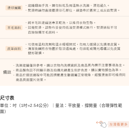
尺寸表
單位：吋（1吋=2.54公分）｜量法：平放量 - 撐開量（合理彈性範
圍）