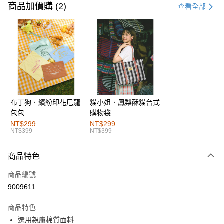
信用卡一次付款
商品加價購 (2)
查看全部
購物金
超商取貨付款
LINE Pay
街口支付
布丁狗．繽紛印花尼龍
貓小姐．鳳梨酥貓台式
運送方式
包包
購物袋
全家取貨付款
NT$299
NT$299
NT$399
NT$399
每筆NT$60，滿NT$1,000(含以上)免運費
付款後全家取貨
商品特色
每筆NT$60，滿NT$1,000(含以上)免運費
商品編號
萊爾富取貨付款
9009611
每筆NT$60，滿NT$1,000(含以上)免運費
商品特色
付款後萊爾富取貨
選用親膚棉質面料