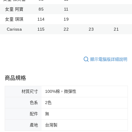
女童 阿寶
85
11
女童 琪琪
114
19
Carissa
115
22
23
21
顯示電腦版詳細說明
商品規格
材質尺寸
100%棉，微彈性
色系
2色
配件
無
產地
台灣製