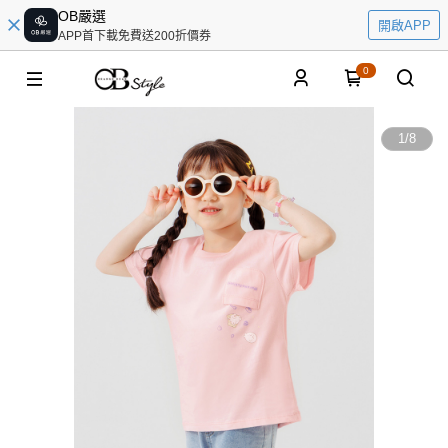
OB嚴選
開啟APP
APP首下載免費送200折價券
0
1
/
8