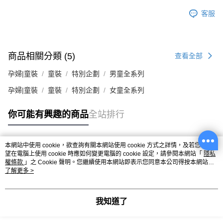
客服
商品相關分類 (5)
查看全部
孕婦|童裝
童裝
特別企劃
男童全系列
孕婦|童裝
童裝
特別企劃
女童全系列
你可能有興趣的商品
全站排行
本網站中使用 cookie，欲查詢有關本網站使用 cookie 方式之詳情，及若您不希
熱門標籤
望在電腦上使用 cookie 時應如何變更電腦的 cookie 設定，請參閱本網站「
隱私
權條款
」之 Cookie 聲明。您繼續使用本網站即表示您同意本公司得按本網站使
用條款之 Cookie 聲明使用 cookie。
了解更多 >
我知道了