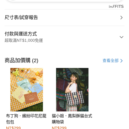
尺寸表/試穿報告
付款與運送方式
超取滿NT$1,000免運
付款方式
信用卡一次付款
商品加價購 (2)
查看全部
購物金
超商取貨付款
LINE Pay
街口支付
布丁狗．繽紛印花尼龍
貓小姐．鳳梨酥貓台式
運送方式
包包
購物袋
全家取貨付款
NT$299
NT$299