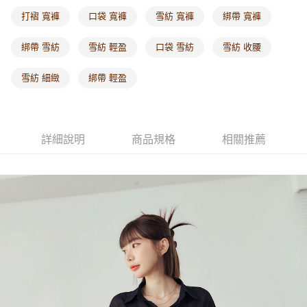
每筆NT$60，滿NT$1,000(含以上)免運費
打褶 寬褲
口袋 寬褲
雪紡 寬褲
綁帶 寬褲
海外配送-港/澳/新/馬/泰國專屬
查看運費
綁帶 雪紡
雪紡 輕盈
口袋 雪紡
雪紡 收腰
海外配送-其他亞洲地區
查看運費
雪紡 細緻
綁帶 輕盈
海外配送-歐美地區
查看運費
詳細說明
商品規格
相關推薦