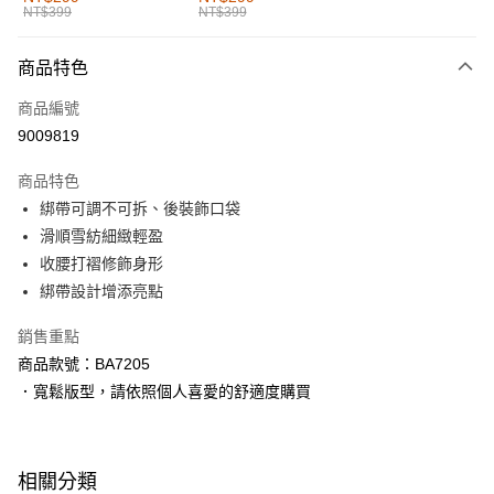
NT$399
NT$399
每筆NT$60，滿NT$1,000(含以上)免運費
付款後全家取貨
商品特色
每筆NT$60，滿NT$1,000(含以上)免運費
商品編號
萊爾富取貨付款
9009819
每筆NT$60，滿NT$1,000(含以上)免運費
商品特色
付款後萊爾富取貨
綁帶可調不可拆、後裝飾口袋
每筆NT$60，滿NT$1,000(含以上)免運費
滑順雪紡細緻輕盈
收腰打褶修飾身形
7-11取貨付款
綁帶設計增添亮點
每筆NT$60，滿NT$1,000(含以上)免運費
銷售重點
付款後7-11取貨
商品款號：BA7205
每筆NT$60，滿NT$1,000(含以上)免運費
．寬鬆版型，請依照個人喜愛的舒適度購買
宅配
每筆NT$120，滿NT$1,000(含以上)免運費
相關分類
付款後門市自取