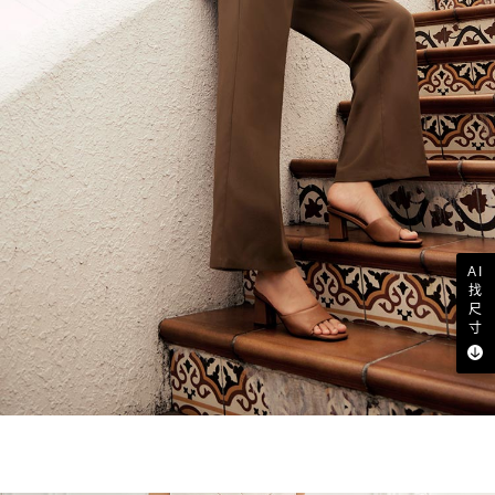
AI
找
尺
寸