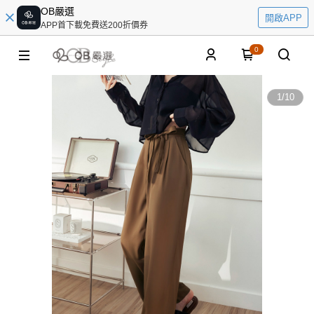
OB嚴選
開啟APP
APP首下載免費送200折價券
0
1
/
10