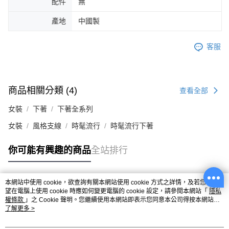
配件
無
產地
中國製
客服
商品相關分類 (4)
查看全部
女裝
下著
下著全系列
女裝
風格支線
時髦流行
時髦流行下著
你可能有興趣的商品
全站排行
本網站中使用 cookie，欲查詢有關本網站使用 cookie 方式之詳情，及若您不希
熱門標籤
望在電腦上使用 cookie 時應如何變更電腦的 cookie 設定，請參閱本網站「
隱私
權條款
」之 Cookie 聲明。您繼續使用本網站即表示您同意本公司得按本網站使
用條款之 Cookie 聲明使用 cookie。
了解更多 >