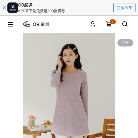
OB嚴選
開啟APP
APP首下載免費送200折價券
0
1
/
10