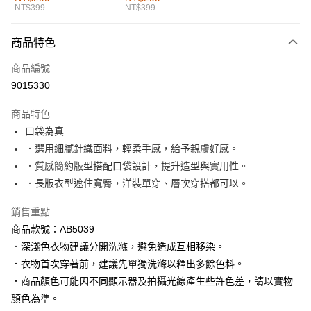
NT$399
NT$399
每筆NT$60，滿NT$1,000(含以上)免運費
付款後全家取貨
商品特色
每筆NT$60，滿NT$1,000(含以上)免運費
商品編號
萊爾富取貨付款
9015330
每筆NT$60，滿NT$1,000(含以上)免運費
商品特色
付款後萊爾富取貨
口袋為真
每筆NT$60，滿NT$1,000(含以上)免運費
．選用細膩針織面料，輕柔手感，給予親膚好感。
．質感簡約版型搭配口袋設計，提升造型與實用性。
7-11取貨付款
．長版衣型遮住寬臀，洋裝單穿、層次穿搭都可以。
每筆NT$60，滿NT$1,000(含以上)免運費
銷售重點
付款後7-11取貨
商品款號：AB5039
每筆NT$60，滿NT$1,000(含以上)免運費
．深淺色衣物建議分開洗滌，避免造成互相移染。
宅配
．衣物首次穿著前，建議先單獨洗滌以釋出多餘色料。
每筆NT$120，滿NT$1,000(含以上)免運費
．商品顏色可能因不同顯示器及拍攝光線產生些許色差，請以實物
顏色為準。
付款後門市自取