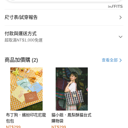
尺寸表/試穿報告
付款與運送方式
超取滿NT$1,000免運
付款方式
信用卡一次付款
商品加價購 (2)
查看全部
購物金
超商取貨付款
LINE Pay
街口支付
布丁狗．繽紛印花尼龍
貓小姐．鳳梨酥貓台式
運送方式
包包
購物袋
全家取貨付款
NT$299
NT$299