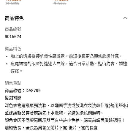
NT$399
NT$399
每筆NT$60，滿NT$1,000(含以上)免運費
付款後全家取貨
商品特色
每筆NT$60，滿NT$1,000(含以上)免運費
商品編號
萊爾富取貨付款
9015624
每筆NT$60，滿NT$1,000(含以上)免運費
商品特色
付款後萊爾富取貨
胸上的透膚拼接剪裁性感微露，前短後長更凸顯修飾設計感，
每筆NT$60，滿NT$1,000(含以上)免運費
魚尾裙襬的版型打造迷人曲線，適合日常活動、逛街約會、婚禮
穿搭。
7-11取貨付款
每筆NT$60，滿NT$1,000(含以上)免運費
銷售重點
商品款號：DA8799
付款後7-11取貨
後釦可開
每筆NT$60，滿NT$1,000(含以上)免運費
深色衣物建議單獨洗滌，以翻面手洗或放洗衣袋洗較佳喔(勿用熱水)
宅配
並建議新品穿著前請先下水洗滌，以避免染色問題唷~
每筆NT$120，滿NT$1,000(含以上)免運費
顏色會因不同螢幕顯示器而有些許小色差，購買前請再做確認哦！
前短後長，全長為肩領至前片下襬-後片下襬的長度
付款後門市自取