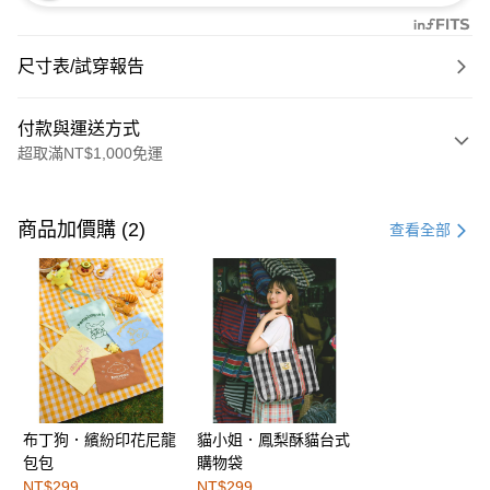
尺寸表/試穿報告
付款與運送方式
超取滿NT$1,000免運
付款方式
信用卡一次付款
商品加價購 (2)
查看全部
購物金
超商取貨付款
LINE Pay
街口支付
布丁狗．繽紛印花尼龍
貓小姐．鳳梨酥貓台式
運送方式
包包
購物袋
全家取貨付款
NT$299
NT$299