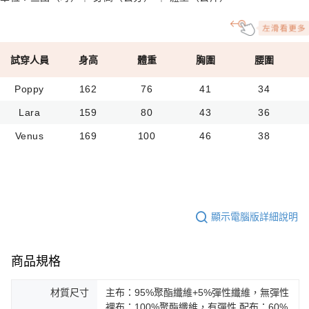
試穿人員
身高
體重
胸圍
腰圍
Poppy
162
76
41
34
Lara
159
80
43
36
Venus
169
100
46
38
顯示電腦版詳細說明
商品規格
材質尺寸
主布：95%聚酯纖維+5%彈性纖維，無彈性
裡布：100%聚酯纖維，有彈性 配布：60%