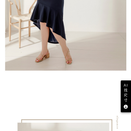
AI
找
尺
寸