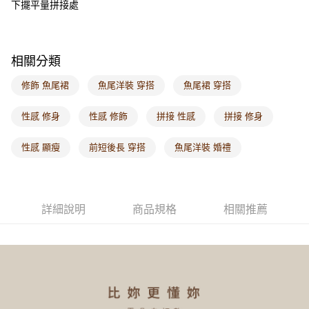
下擺平量拼接處
每筆NT$60，滿NT$1,000(含以上)免運費
海外配送-港/澳/新/馬/泰國專屬
查看運費
相關分類
海外配送-其他亞洲地區
查看運費
修飾 魚尾裙
魚尾洋裝 穿搭
魚尾裙 穿搭
海外配送-歐美地區
查看運費
性感 修身
性感 修飾
拼接 性感
拼接 修身
性感 顯瘦
前短後長 穿搭
魚尾洋裝 婚禮
詳細說明
商品規格
相關推薦