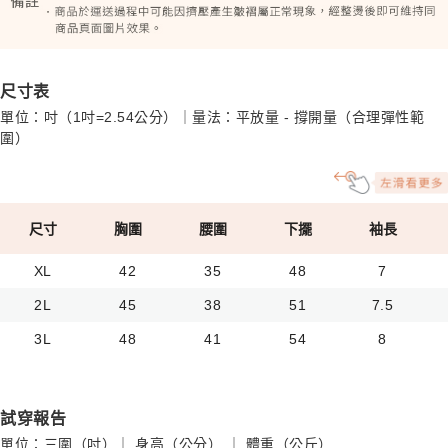
尺寸表
單位：吋（1吋=2.54公分）｜量法：平放量 - 撐開量（合理彈性範
圍）
尺寸
胸圍
腰圍
下擺
袖長
XL
42
35
48
7
2L
45
38
51
7.5
3L
48
41
54
8
試穿報告
單位：三圍（吋）｜ 身高（公分） ｜ 體重（公斤）