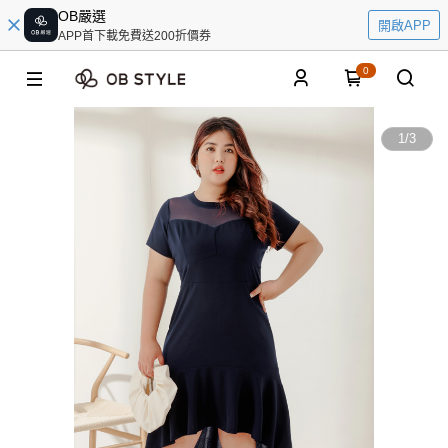
OB嚴選
開啟APP
APP首下載免費送200折價券
0
1
/
3