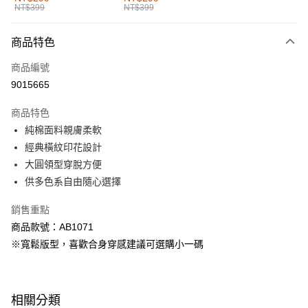
NT$399
NT$399
每筆NT$60，滿NT$1,000(含以上)免運費
付款後全家取貨
商品特色
每筆NT$60，滿NT$1,000(含以上)免運費
商品編號
萊爾富取貨付款
9015665
每筆NT$60，滿NT$1,000(含以上)免運費
商品特色
付款後萊爾富取貨
純棉面料親膚柔軟
每筆NT$60，滿NT$1,000(含以上)免運費
經典橫紋印花設計
大圓領型穿脫方便
7-11取貨付款
供多色系自由隨心選擇
每筆NT$60，滿NT$1,000(含以上)免運費
銷售重點
付款後7-11取貨
商品款號：AB1071
每筆NT$60，滿NT$1,000(含以上)免運費
※寬鬆版型，喜歡合身穿感建議可選購小一碼
宅配
每筆NT$120，滿NT$1,000(含以上)免運費
相關分類
付款後門市自取