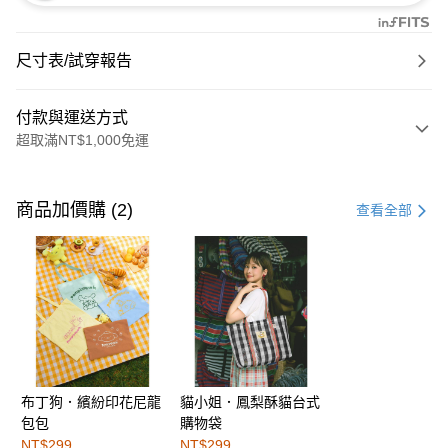
尺寸表/試穿報告
付款與運送方式
超取滿NT$1,000免運
付款方式
信用卡一次付款
商品加價購 (2)
查看全部
購物金
超商取貨付款
LINE Pay
街口支付
布丁狗．繽紛印花尼龍
貓小姐．鳳梨酥貓台式
運送方式
包包
購物袋
全家取貨付款
NT$299
NT$299