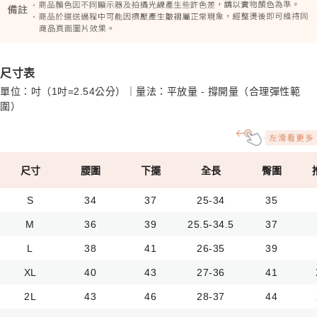
尺寸表
單位：吋（1吋=2.54公分）｜量法：平放量 - 撐開量（合理彈性範
圍）
尺寸
腰圍
下擺
全長
臀圍
S
34
37
25-34
35
M
36
39
25.5-34.5
37
L
38
41
26-35
39
XL
40
43
27-36
41
2L
43
46
28-37
44