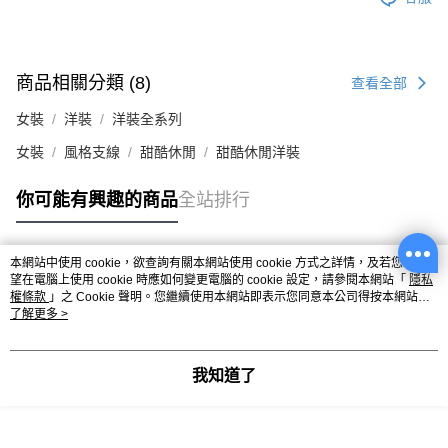
商品相關分類 (8)
查看全部
女裝
洋裝
洋裝全系列
女裝
風格支線
甜酷休閒
甜酷休閒洋裝
你可能有興趣的商品
全站排行
本網站中使用 cookie，欲查詢有關本網站使用 cookie 方式之詳情，及若您不希
熱門標籤
望在電腦上使用 cookie 時應如何變更電腦的 cookie 設定，請參閱本網站「
隱私
權條款
」之 Cookie 聲明。您繼續使用本網站即表示您同意本公司得按本網站使
用條款之 Cookie 聲明使用 cookie。
了解更多 >
我知道了