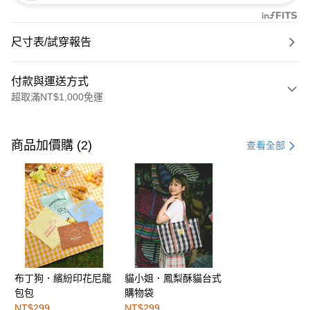
尺寸表/試穿報告
付款與運送方式
超取滿NT$1,000免運
付款方式
信用卡一次付款
商品加價購 (2)
查看全部
購物金
超商取貨付款
LINE Pay
街口支付
布丁狗．繽紛印花尼龍
貓小姐．鳳梨酥貓台式
運送方式
包包
購物袋
全家取貨付款
NT$299
NT$299