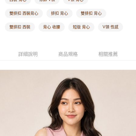
每筆NT$60，滿NT$1,000(含以上)免運費
雙排扣 西裝背心
排扣 背心
雙排扣 背心
海外配送-港/澳/新/馬/泰國專屬
查看運費
雙排扣 西裝
背心 收腰
短版 背心
V領 性感
海外配送-其他亞洲地區
查看運費
海外配送-歐美地區
查看運費
詳細說明
商品規格
相關推薦