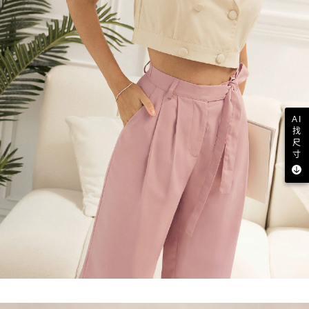
AI
找
尺
寸