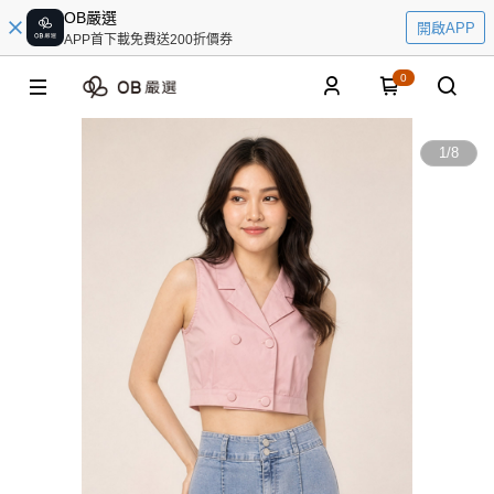
OB嚴選
開啟APP
APP首下載免費送200折價券
0
1
/
8