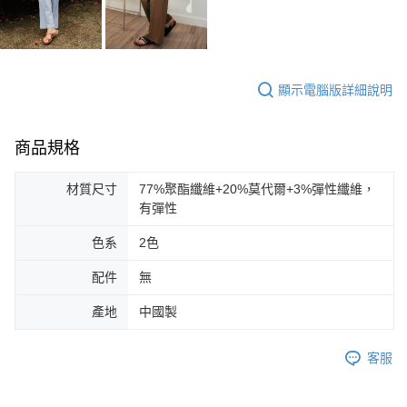
顯示電腦版詳細說明
商品規格
材質尺寸
77%聚酯纖維+20%莫代爾+3%彈性纖維，
有彈性
色系
2色
配件
無
產地
中國製
客服