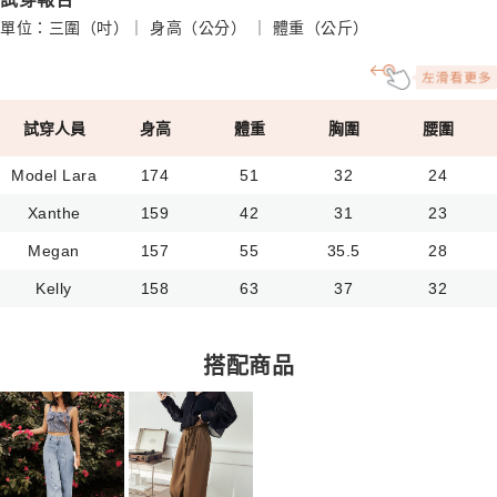
單位：三圍（吋）｜ 身高（公分） ｜ 體重（公斤）
試穿人員
身高
體重
胸圍
腰圍
Model Lara
174
51
32
24
Xanthe
159
42
31
23
Megan
157
55
35.5
28
Kelly
158
63
37
32
搭配商品