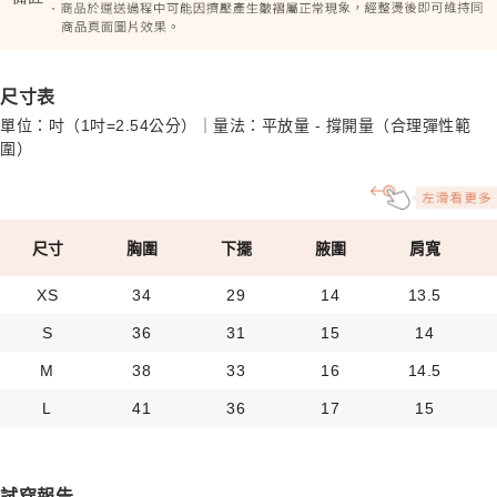
尺寸表
單位：吋（1吋=2.54公分）｜量法：平放量 - 撐開量（合理彈性範
圍）
尺寸
胸圍
下擺
腋圍
肩寬
XS
34
29
14
13.5
S
36
31
15
14
M
38
33
16
14.5
L
41
36
17
15
試穿報告