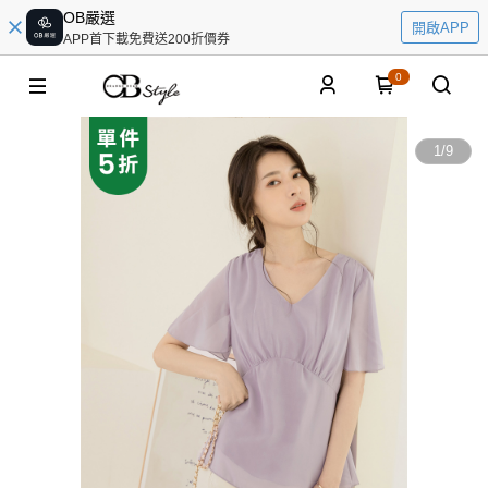
OB嚴選
開啟APP
APP首下載免費送200折價券
0
1
/
9