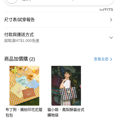
尺寸表/試穿報告
付款與運送方式
超取滿NT$1,000免運
付款方式
信用卡一次付款
商品加價購 (2)
查看全部
購物金
超商取貨付款
LINE Pay
街口支付
布丁狗．繽紛印花尼龍
貓小姐．鳳梨酥貓台式
運送方式
包包
購物袋