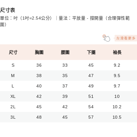
尺寸表
單位：吋（1吋=2.54公分）｜量法：平放量 - 撐開量（合理彈性範
圍）
尺寸
胸圍
腰圍
下擺
袖長
S
36
33
45
9.2
M
38
35
47
9.5
L
40
37
49
9.7
XL
42
39
51
10
2L
45
42
54
10.2
3L
48
45
57
10.5