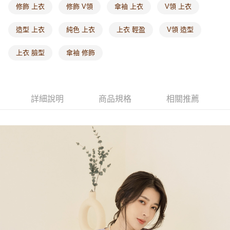
付款後門市自取
修飾 上衣
修飾 V領
傘袖 上衣
V領 上衣
每筆NT$60，滿NT$1,000(含以上)免運費
造型 上衣
純色 上衣
上衣 輕盈
V領 造型
海外配送-港/澳/新/馬/泰國專屬
查看運費
上衣 臉型
傘袖 修飾
海外配送-其他亞洲地區
查看運費
海外配送-歐美地區
查看運費
詳細說明
商品規格
相關推薦