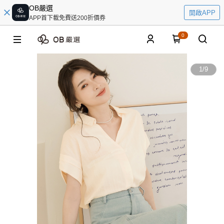
OB嚴選
開啟APP
APP首下載免費送200折價券
0
1
/
9