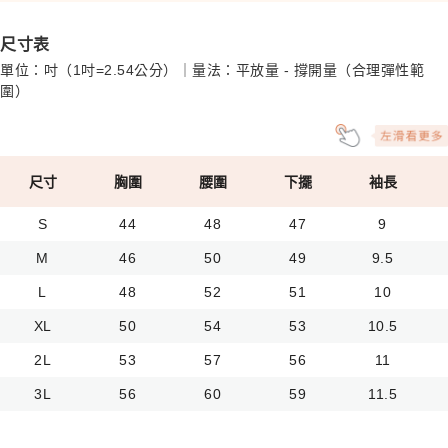
尺寸表
單位：吋（1吋=2.54公分）｜量法：平放量 - 撐開量（合理彈性範
圍）
尺寸
胸圍
腰圍
下擺
袖長
S
44
48
47
9
M
46
50
49
9.5
L
48
52
51
10
XL
50
54
53
10.5
2L
53
57
56
11
3L
56
60
59
11.5