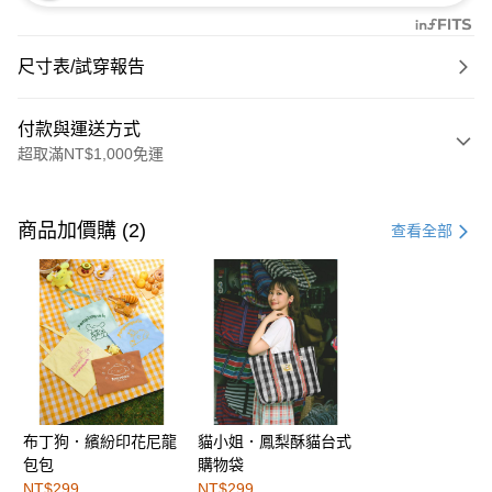
尺寸表/試穿報告
付款與運送方式
超取滿NT$1,000免運
付款方式
信用卡一次付款
商品加價購 (2)
查看全部
購物金
超商取貨付款
LINE Pay
街口支付
布丁狗．繽紛印花尼龍
貓小姐．鳳梨酥貓台式
運送方式
包包
購物袋
全家取貨付款
NT$299
NT$299