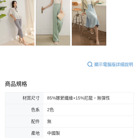
顯示電腦版詳細說明
商品規格
材質尺寸
85%嫘縈纖維+15%尼龍，無彈性
色系
2色
配件
無
產地
中國製