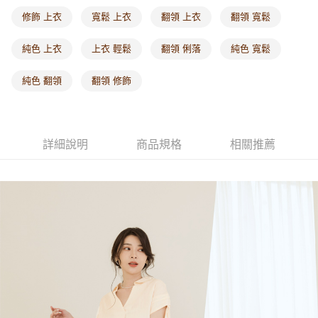
每筆NT$60，滿NT$1,000(含以上)免運費
修飾 上衣
寬鬆 上衣
翻領 上衣
翻領 寬鬆
海外配送-港/澳/新/馬/泰國專屬
查看運費
純色 上衣
上衣 輕鬆
翻領 俐落
純色 寬鬆
海外配送-其他亞洲地區
查看運費
純色 翻領
翻領 修飾
海外配送-歐美地區
查看運費
詳細說明
商品規格
相關推薦