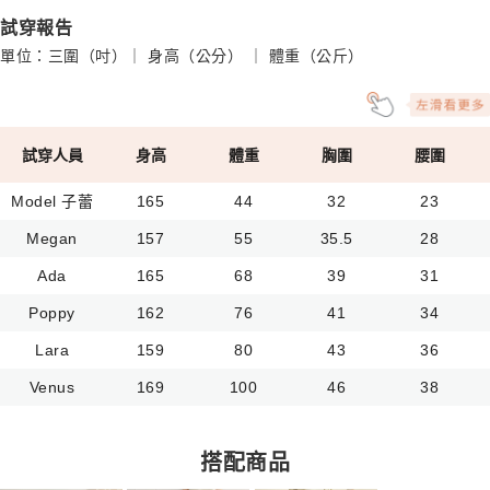
試穿報告
單位：三圍（吋）｜ 身高（公分） ｜ 體重（公斤）
試穿人員
身高
體重
胸圍
腰圍
Model 子蕾
165
44
32
23
Megan
157
55
35.5
28
Ada
165
68
39
31
Poppy
162
76
41
34
Lara
159
80
43
36
Venus
169
100
46
38
搭配商品