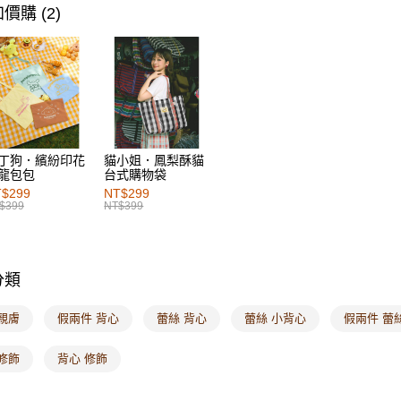
女裝
上
每筆NT$6
價購 (2)
女裝
上
付款後萊
每筆NT$6
女裝
風
7-11取貨
每筆NT$6
付款後7-1
丁狗．繽紛印花
貓小姐．鳳梨酥貓
龍包包
台式購物袋
每筆NT$6
$299
NT$299
$399
NT$399
宅配
每筆NT$1
付款後門
分類
每筆NT$6
親膚
假兩件 背心
蕾絲 背心
蕾絲 小背心
假兩件 蕾
海外配送-港
修飾
背心 修飾
海外配送-
海外配送-