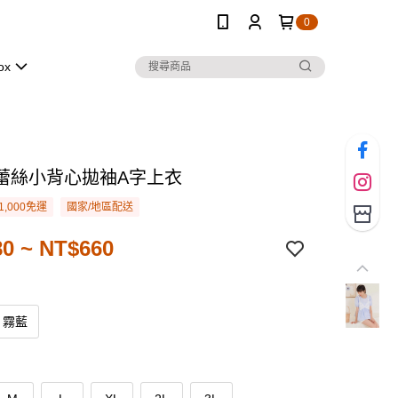
0
ox
蕾絲小背心拋袖A字上衣
1,000免運
國家/地區配送
0 ~ NT$660
霧藍