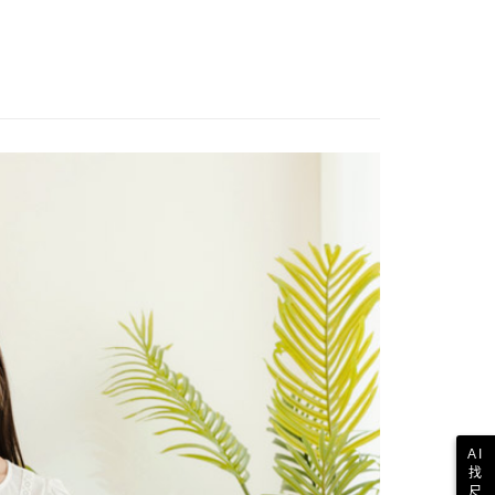
AI
找
尺