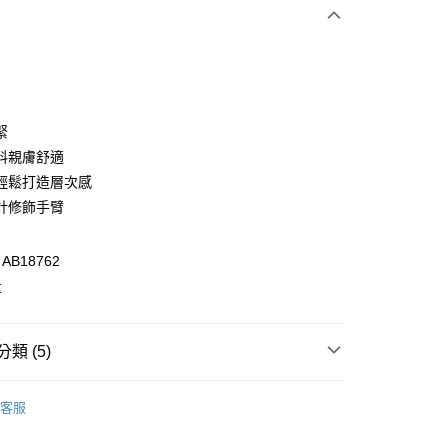
次付款
付款
緊
料親膚舒適
輕鬆打造層次感
計修飾手臂
B18762
量
付款
0，滿NT$1,000(含以上)免運費
類 (5)
家取貨
衣
上衣全系列
0，滿NT$1,000(含以上)免運費
客服
格支線
甜酷休閒
甜酷休閒上衣
貨付款