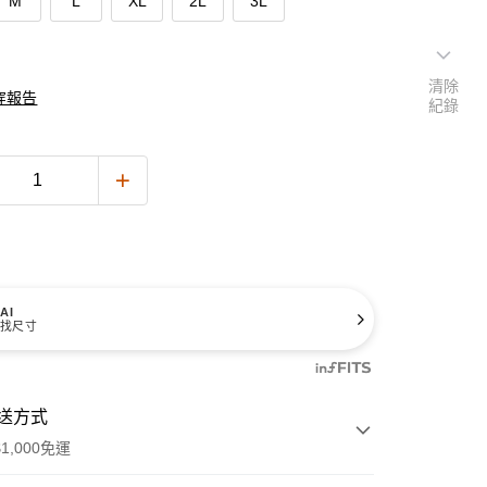
M
L
XL
2L
3L
清除
穿報告
紀錄
AI
找尺寸
送方式
1,000免運