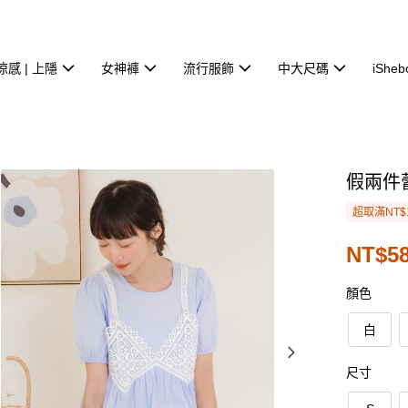
涼感 | 上隱
女神褲
流行服飾
中大尺碼
iSheb
假兩件
超取滿NT$
NT$58
顏色
白
尺寸