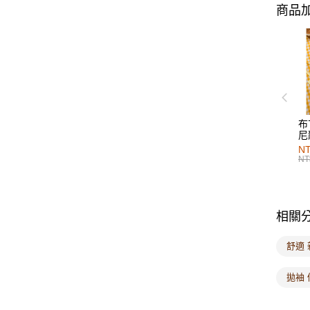
商品加
布
尼
NT
NT
相關
舒適 
拋袖 