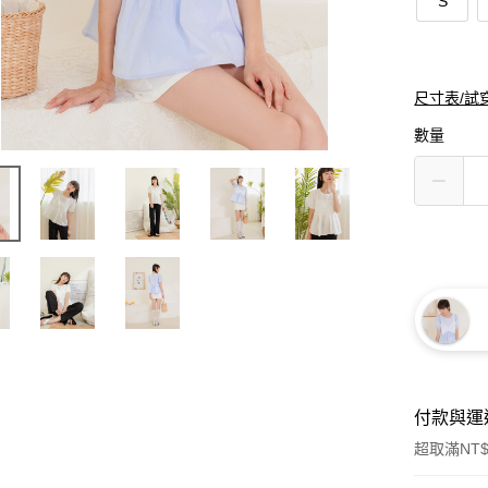
S
尺寸表/試
數量
付款與運
超取滿NT$