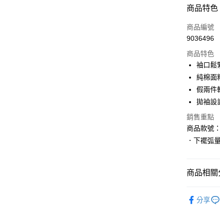
付款方式
商品特色
信用卡一
商品編號
9036496
購物金
商品特色
超商取貨
袖口鬆
純棉面
LINE Pay
假兩件
街口支付
拋袖設
銷售重點
商品款號：A
運送方式
．下襬弧
全家取貨
每筆NT$6
商品相關分
付款後全
女裝
上
每筆NT$6
分享
女裝
風
萊爾富取