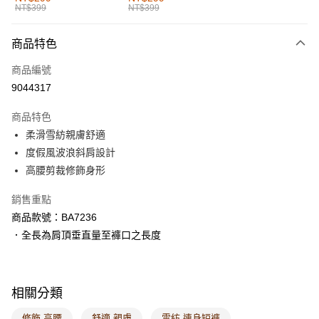
NT$399
NT$399
每筆NT$60，滿NT$1,000(含以上)免運費
付款後全家取貨
商品特色
每筆NT$60，滿NT$1,000(含以上)免運費
商品編號
萊爾富取貨付款
9044317
每筆NT$60，滿NT$1,000(含以上)免運費
商品特色
付款後萊爾富取貨
柔滑雪紡親膚舒適
每筆NT$60，滿NT$1,000(含以上)免運費
度假風波浪斜肩設計
高腰剪裁修飾身形
7-11取貨付款
每筆NT$60，滿NT$1,000(含以上)免運費
銷售重點
商品款號：BA7236
付款後7-11取貨
．全長為肩頂垂直量至褲口之長度
每筆NT$60，滿NT$1,000(含以上)免運費
宅配
每筆NT$120，滿NT$1,000(含以上)免運費
相關分類
付款後門市自取
修飾 高腰
舒適 親膚
雪紡 連身短褲