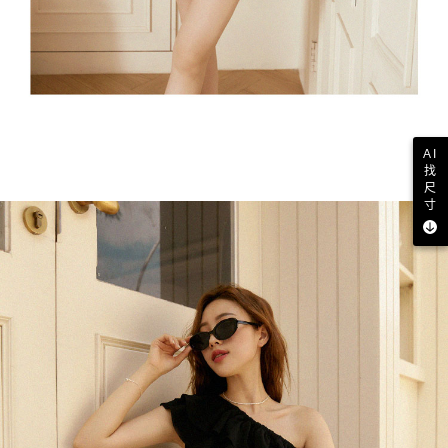
AI
找
尺
寸