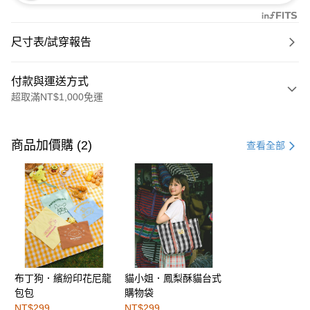
尺寸表/試穿報告
付款與運送方式
超取滿NT$1,000免運
付款方式
信用卡一次付款
商品加價購 (2)
查看全部
購物金
超商取貨付款
LINE Pay
街口支付
布丁狗．繽紛印花尼龍
貓小姐．鳳梨酥貓台式
運送方式
包包
購物袋
全家取貨付款
NT$299
NT$299