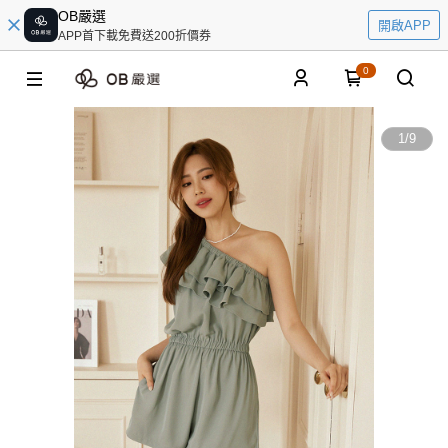
OB嚴選
開啟APP
APP首下載免費送200折價券
0
1
/
9