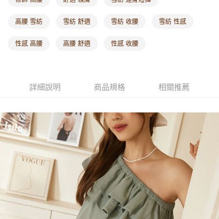
每筆NT$60，滿NT$1,000(含以上)免運費
高腰 雪紡
雪紡 舒適
雪紡 收腰
雪紡 性感
海外配送-港/澳/新/馬/泰國專屬
查看運費
性感 高腰
高腰 舒適
性感 收腰
海外配送-其他亞洲地區
查看運費
海外配送-歐美地區
查看運費
詳細說明
商品規格
相關推薦