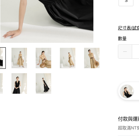
S
尺寸表/試
數量
付款與運
超取滿NT$