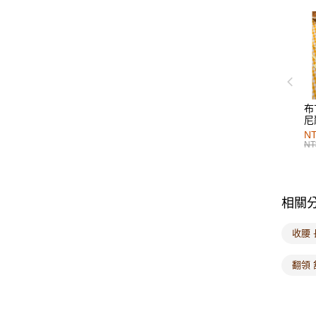
布
尼
NT
NT
相關
收腰
翻領 