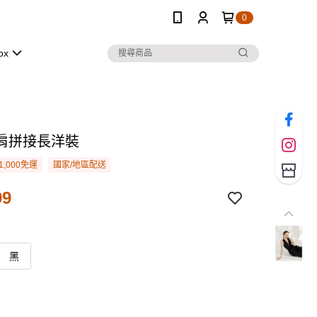
0
ox
肩拼接長洋裝
1,000免運
國家/地區配送
99
黑