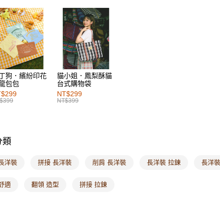
每筆NT$6
女裝
風
付款後萊
女裝
洋
每筆NT$6
女裝
洋
7-11取貨
每筆NT$6
丁狗．繽紛印花
貓小姐．鳳梨酥貓
龍包包
台式購物袋
付款後7-1
$299
NT$299
每筆NT$6
$399
NT$399
宅配
每筆NT$1
分類
付款後門
每筆NT$6
 長洋裝
拼接 長洋裝
削肩 長洋裝
長洋裝 拉鍊
長洋裝
海外配送-港
舒適
翻領 造型
拼接 拉鍊
海外配送-
海外配送-