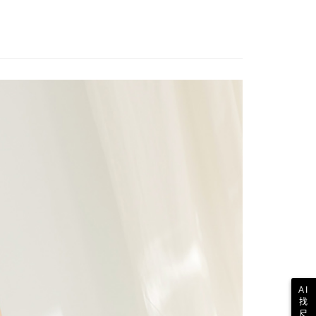
AI
找
尺