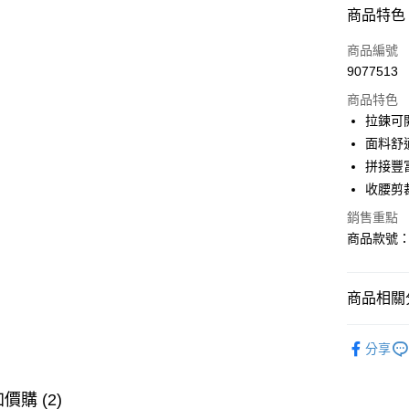
付款方式
商品特色
信用卡一
商品編號
9077513
購物金
商品特色
超商取貨
拉鍊可
面料舒
LINE Pay
拼接豐
街口支付
收腰剪
銷售重點
商品款號：D
運送方式
全家取貨
商品相關分
每筆NT$6
女裝
洋
付款後全
分享
每筆NT$6
人氣商品
萊爾富取
女裝
風
價購 (2)