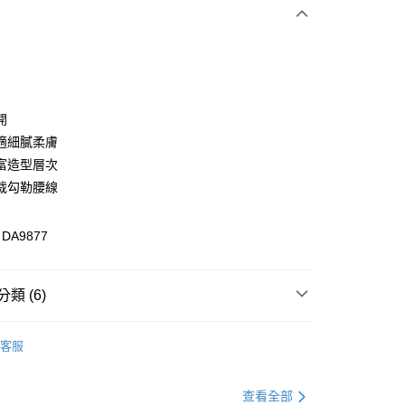
次付款
付款
開
適細膩柔膚
富造型層次
裁勾勒腰線
A9877
付款
類 (6)
0，滿NT$1,000(含以上)免運費
裝
洋裝全系列
家取貨
客服
0，滿NT$1,000(含以上)免運費
推薦
貨付款
格支線
質感輕熟
質感輕熟洋裝
查看全部