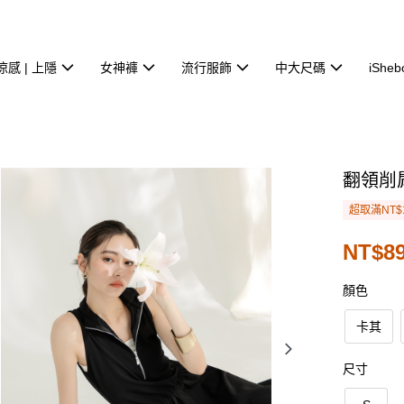
涼感 | 上隱
女神褲
流行服飾
中大尺碼
iSheb
翻領削
超取滿NT$
NT$8
顏色
卡其
尺寸