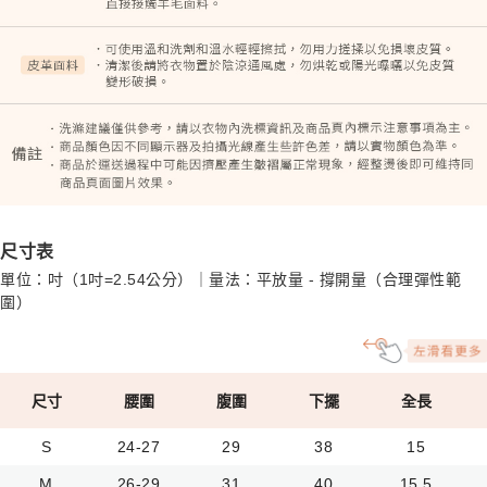
尺寸表
單位：吋（1吋=2.54公分）｜量法：平放量 - 撐開量（合理彈性範
圍）
尺寸
腰圍
腹圍
下擺
全長
S
24-27
29
38
15
M
26-29
31
40
15.5