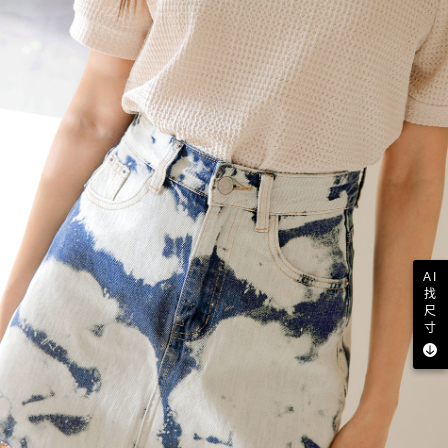
AI
找
尺
寸