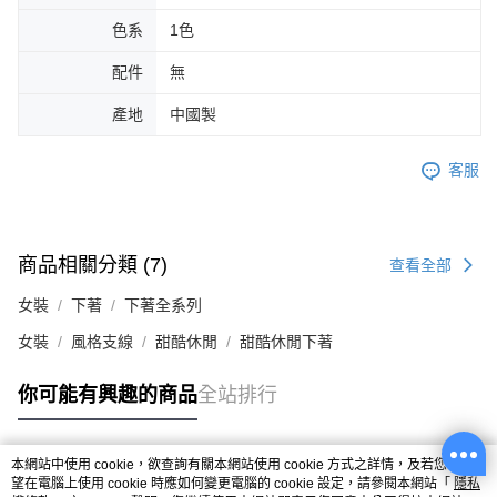
色系
1色
配件
無
產地
中國製
客服
商品相關分類 (7)
查看全部
女裝
下著
下著全系列
女裝
風格支線
甜酷休閒
甜酷休閒下著
你可能有興趣的商品
全站排行
本網站中使用 cookie，欲查詢有關本網站使用 cookie 方式之詳情，及若您不希
熱門標籤
望在電腦上使用 cookie 時應如何變更電腦的 cookie 設定，請參閱本網站「
隱私