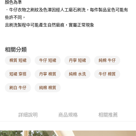
顏色為準
每筆NT$60，滿NT$1,000(含以上)免運費
．牛仔衣物之刷紋及色澤因經人工磨石刷洗，每件製品呈色可能有
海外配送-港/澳/新/馬/泰國專屬
查看運費
些許不同，
且刷洗製程中可能產生自然磨痕，實屬正常現象
海外配送-其他亞洲地區
查看運費
海外配送-歐美地區
查看運費
相關分類
棉質 短裙
牛仔 短裙
丹寧 短裙
純棉 牛仔
短裙 穿搭
丹寧 棉質
純棉 水洗
牛仔 棉質
刷白 牛仔
純棉 棉質
詳細說明
商品規格
相關推薦