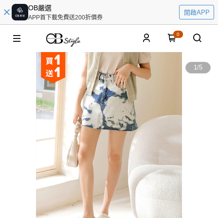
OB嚴選
開啟APP
APP首下載免費送200折價券
0
1
/
5