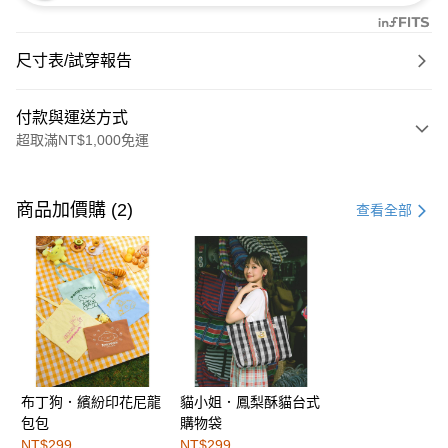
尺寸表/試穿報告
付款與運送方式
超取滿NT$1,000免運
付款方式
信用卡一次付款
商品加價購 (2)
查看全部
購物金
超商取貨付款
LINE Pay
街口支付
布丁狗．繽紛印花尼龍
貓小姐．鳳梨酥貓台式
運送方式
包包
購物袋
全家取貨付款
NT$299
NT$299