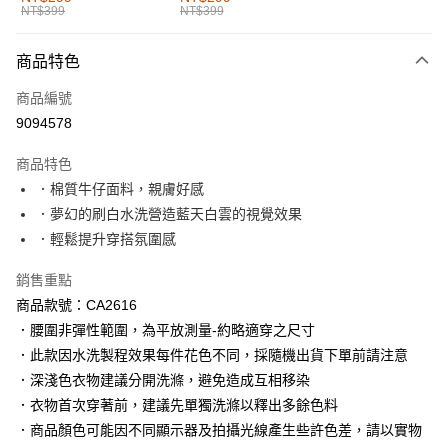
NT$399
NT$399
每筆NT$60，滿NT$1,000(含以上)免運費
付款後全家取貨
商品特色
每筆NT$60，滿NT$1,000(含以上)免運費
商品編號
萊爾富取貨付款
9094578
每筆NT$60，滿NT$1,000(含以上)免運費
商品特色
付款後萊爾富取貨
．棉質牛仔面料，親膚好感
每筆NT$60，滿NT$1,000(含以上)免運費
．夢幻的刷白水洗營造藍天白雲的視覺效果
．輕鬆提升穿搭氛圍感
7-11取貨付款
每筆NT$60，滿NT$1,000(含以上)免運費
銷售重點
商品款號：CA2616
付款後7-11取貨
．腰圍非彈性範圍，為平放測量-約略適穿之尺寸
每筆NT$60，滿NT$1,000(含以上)免運費
．此款因水洗製程效果每件花色不同，採隨機出貨下單前請注意
宅配
．深淺色衣物建議分開洗滌，避免造成互相移染
每筆NT$120，滿NT$1,000(含以上)免運費
．衣物首次穿著前，建議先單獨洗滌以釋出多餘色料
．商品顏色可能因不同顯示器及拍攝光線產生些許色差，請以實物
付款後門市自取