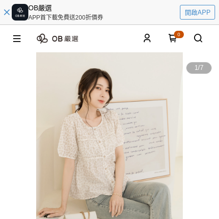
OB嚴選
開啟APP
APP首下載免費送200折價券
0
1
/
7