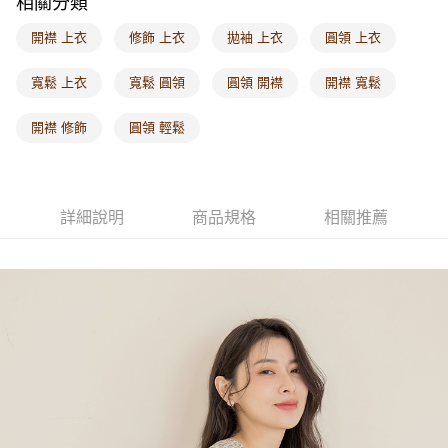
相關分類
付款後門市自取
每筆NT$60，滿NT$1,000(含以上)免運費
開襟 上衣
修飾 上衣
拋袖 上衣
圓領 上衣
海外配送-港/澳/新/馬/泰國專屬
查看運費
寬鬆 上衣
寬鬆 圓領
圓領 開襟
開襟 寬鬆
海外配送-其他亞洲地區
查看運費
開襟 修飾
圓領 輕鬆
海外配送-歐美地區
查看運費
詳細說明
商品規格
相關推薦