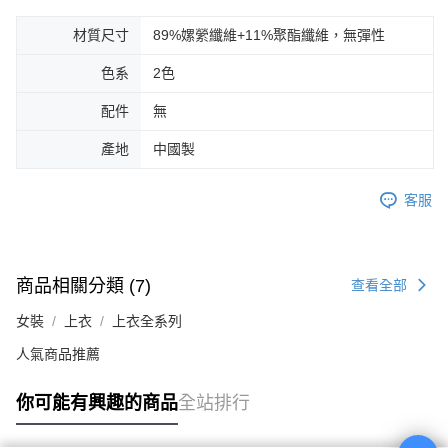
材質尺寸
89%嫘縈纖維+11%聚酯纖維，無彈性
色系
2色
配件
無
產地
中國製
客服
商品相關分類 (7)
查看全部
女裝
上衣
上衣全系列
人氣商品推薦
你可能有興趣的商品
全站排行