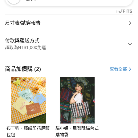
尺寸表/試穿報告
付款與運送方式
超取滿NT$1,000免運
付款方式
信用卡一次付款
商品加價購 (2)
查看全部
購物金
超商取貨付款
LINE Pay
街口支付
布丁狗．繽紛印花尼龍
貓小姐．鳳梨酥貓台式
運送方式
包包
購物袋