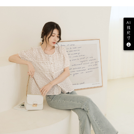
AI
找
尺
寸