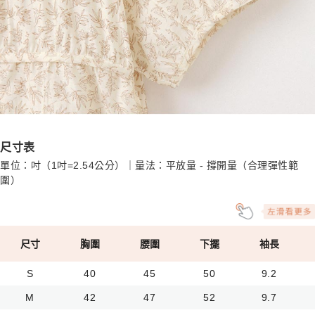
尺寸表
單位：吋（1吋=2.54公分）｜量法：平放量 - 撐開量（合理彈性範
圍）
尺寸
胸圍
腰圍
下擺
袖長
S
40
45
50
9.2
M
42
47
52
9.7