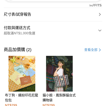
尺寸表/試穿報告
付款與運送方式
超取滿NT$1,000免運
付款方式
信用卡一次付款
商品加價購 (2)
查看全部
購物金
超商取貨付款
LINE Pay
街口支付
布丁狗．繽紛印花尼龍
貓小姐．鳳梨酥貓台式
運送方式
包包
購物袋
全家取貨付款
NT$299
NT$299