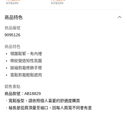
NT$399
NT$399
每筆NT$60，滿NT$1,000(含以上)免運費
付款後全家取貨
商品特色
每筆NT$60，滿NT$1,000(含以上)免運費
商品編號
萊爾富取貨付款
9095126
每筆NT$60，滿NT$1,000(含以上)免運費
商品特色
付款後萊爾富取貨
領圍鬆緊、有內裡
每筆NT$60，滿NT$1,000(含以上)免運費
條紋營造知性氛圍
拋袖剪裁修飾手臂
7-11取貨付款
寬鬆剪裁輕鬆遮肉
每筆NT$60，滿NT$1,000(含以上)免運費
銷售重點
付款後7-11取貨
商品款號：AB18829
每筆NT$60，滿NT$1,000(含以上)免運費
．寬鬆版型，請依照個人喜愛的舒適度購買
宅配
．袖長是從肩頂量至袖口，因每人肩寬不同會有差
每筆NT$120，滿NT$1,000(含以上)免運費
付款後門市自取