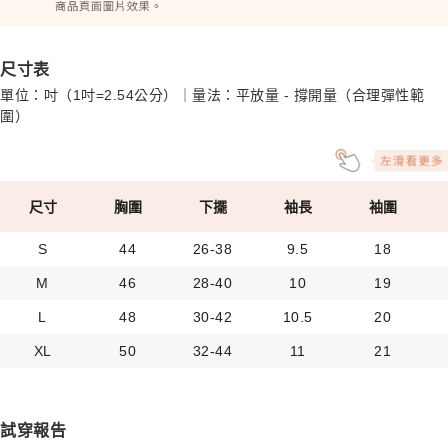
尺寸表
單位：吋（1吋=2.54公分）｜量法：平放量 - 撐開量（合理彈性範
圍）
尺寸
胸圍
下擺
袖長
袖圍
S
44
26-38
9.5
18
M
46
28-40
10
19
L
48
30-42
10.5
20
XL
50
32-44
11
21
試穿報告