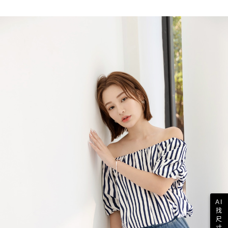
AI
找
尺
寸