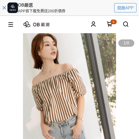
OB嚴選
開啟APP
APP首下載免費送200折價券
0
1
/
8