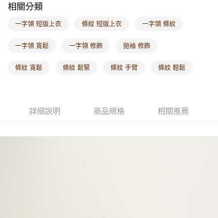
相關分類
每筆NT$60，滿NT$1,000(含以上)免運費
一字領 短版上衣
條紋 短版上衣
一字領 條紋
海外配送-港/澳/新/馬/泰國專屬
查看運費
海外配送-其他亞洲地區
查看運費
一字領 寬鬆
一字領 修飾
拋袖 修飾
海外配送-歐美地區
查看運費
條紋 寬鬆
條紋 鬆緊
條紋 手臂
條紋 輕鬆
詳細說明
商品規格
相關推薦