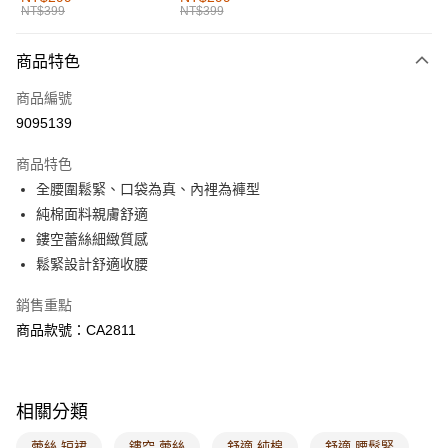
NT$399
NT$399
每筆NT$60，滿NT$1,000(含以上)免運費
付款後全家取貨
商品特色
每筆NT$60，滿NT$1,000(含以上)免運費
商品編號
萊爾富取貨付款
9095139
每筆NT$60，滿NT$1,000(含以上)免運費
商品特色
付款後萊爾富取貨
全腰圍鬆緊、口袋為真、內裡為褲型
每筆NT$60，滿NT$1,000(含以上)免運費
純棉面料親膚舒適
鏤空蕾絲細緻質感
7-11取貨付款
鬆緊設計舒適收腰
每筆NT$60，滿NT$1,000(含以上)免運費
銷售重點
付款後7-11取貨
商品款號：CA2811
每筆NT$60，滿NT$1,000(含以上)免運費
宅配
每筆NT$120，滿NT$1,000(含以上)免運費
相關分類
付款後門市自取
蕾絲 短裙
鏤空 蕾絲
舒適 純棉
舒適 腰鬆緊