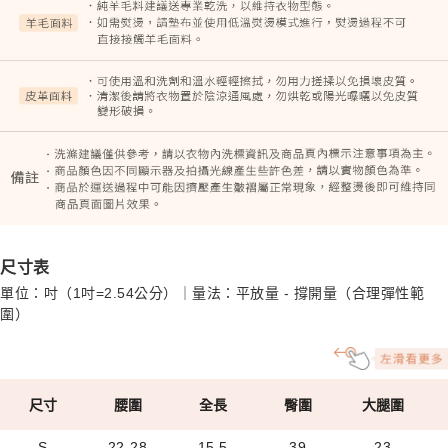
尺寸表
單位：吋（1吋=2.54公分）｜量法：平放量 - 撐開量（合理彈性範
圍）
尺寸
腰圍
全長
臀圍
大腿圍
S
22-28
15.5
39
23