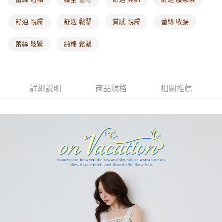
每筆NT$60，滿NT$1,000(含以上)免運費
舒適 親膚
舒適 鬆緊
質感 親膚
蕾絲 收腰
海外配送-港/澳/新/馬/泰國專屬
查看運費
蕾絲 鬆緊
純棉 鬆緊
海外配送-其他亞洲地區
查看運費
海外配送-歐美地區
查看運費
詳細說明
商品規格
相關推薦