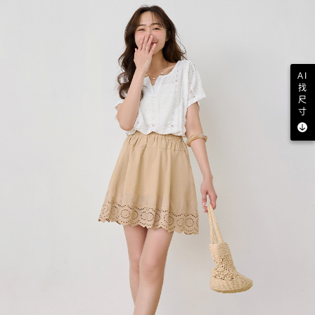
AI
找
尺
寸