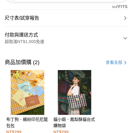
尺寸表/試穿報告
付款與運送方式
超取滿NT$1,000免運
付款方式
信用卡一次付款
商品加價購 (2)
查看全部
購物金
超商取貨付款
LINE Pay
街口支付
布丁狗．繽紛印花尼龍
貓小姐．鳳梨酥貓台式
運送方式
包包
購物袋
全家取貨付款
NT$299
NT$299