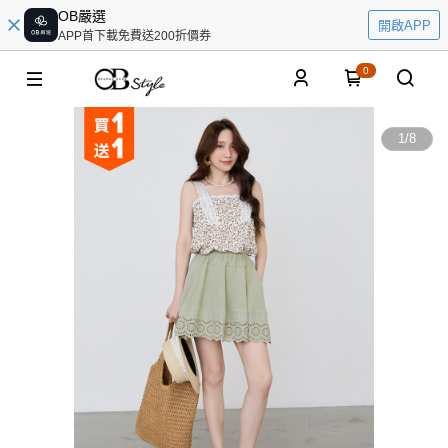
OB嚴選
開啟APP
APP首下載免費送200折價券
0
1
/
8