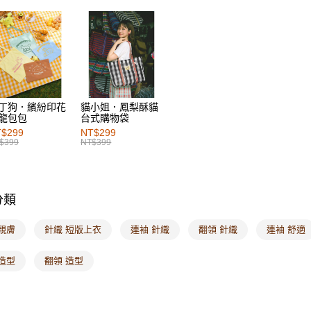
每筆NT$6
女裝
風
付款後萊
女裝
上
每筆NT$6
女裝
風
7-11取貨
每筆NT$6
丁狗．繽紛印花
貓小姐．鳳梨酥貓
龍包包
台式購物袋
付款後7-1
$299
NT$299
每筆NT$6
$399
NT$399
宅配
每筆NT$1
分類
付款後門
每筆NT$6
親膚
針織 短版上衣
連袖 針織
翻領 針織
連袖 舒適
海外配送-港
造型
翻領 造型
海外配送-
海外配送-