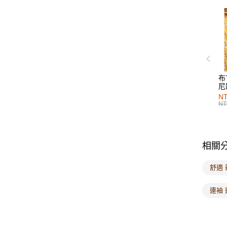
布
尼
NT
NT
相關
舒適 
連袖 