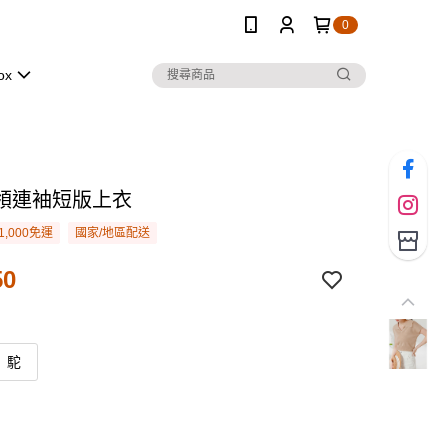
0
ox
領連袖短版上衣
1,000免運
國家/地區配送
50
駝