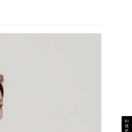
AI
找
尺