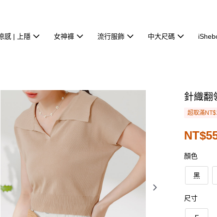
涼感 | 上隱
女神褲
流行服飾
中大尺碼
iSheb
針織翻
超取滿NT$
NT$5
顏色
黑
尺寸