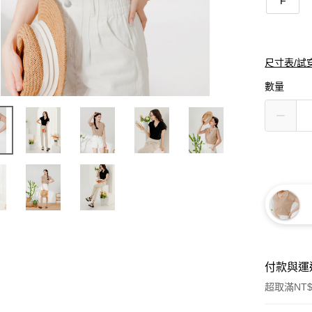
F
尺寸表/試
數量
付款與運
超取滿NT$