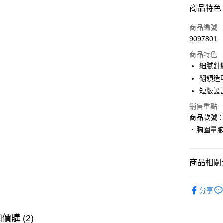
付款方式
商品特色
信用卡一
商品編號
9097801
購物金
商品特色
超商取貨
細膩針
翻領造
LINE Pay
短版設
街口支付
銷售重點
商品款號：F
．胸圍量
運送方式
全家取貨
商品相關分
每筆NT$6
女裝
上
付款後全
分享
每筆NT$6
人氣商品
萊爾富取
女裝
特
價購 (2)