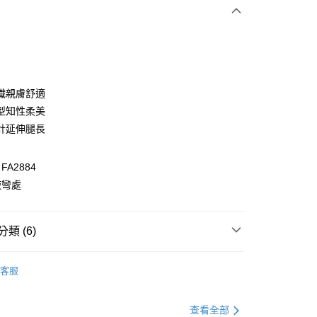
次付款
付款
織親膚舒適
型知性柔美
計延伸腿長
A2884
腋彎處
付款
類 (6)
0，滿NT$1,000(含以上)免運費
衣
上衣全系列
家取貨
客服
0，滿NT$1,000(含以上)免運費
推薦
貨付款
別企劃
約會穿搭
查看全部