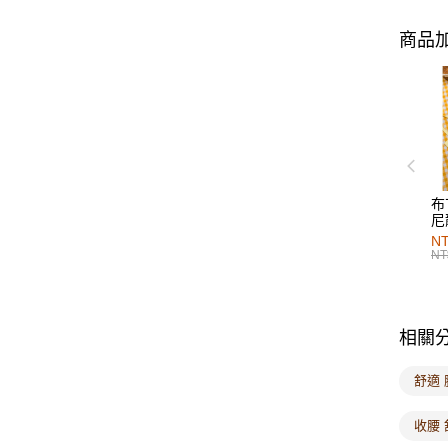
商品加
布
尼
NT
NT
相關
舒適
收腰 