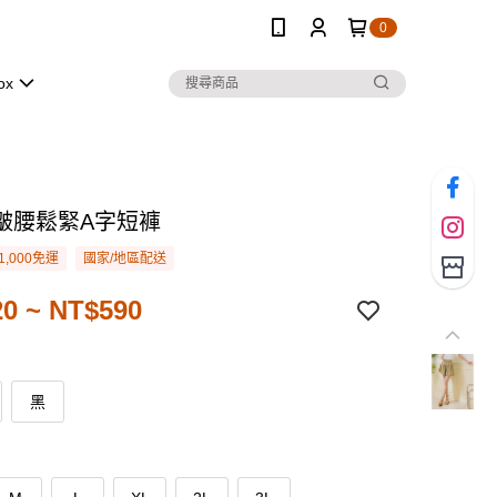
0
ox
皺腰鬆緊A字短褲
1,000免運
國家/地區配送
0 ~ NT$590
黑