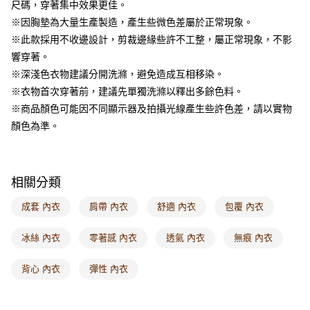
尺碼，穿著集中效果更佳。
每筆NT$60，滿NT$1,000(含以上)免運費
※因胸墊為大量生產製造，產生些微色差屬於正常現象。
海外配送-港/澳/新/馬/泰國專屬
查看運費
※此款採用不收邊設計，剪裁邊緣些許不工整，屬正常現象，不影
響穿著。
海外配送-其他亞洲地區
查看運費
※深淺色衣物建議分開洗滌，避免造成互相移染。
海外配送-歐美地區
查看運費
※衣物首次穿著前，建議先單獨洗滌以釋出多餘色料。
※商品顏色可能因不同顯示器及拍攝光線產生些許色差，請以實物
顏色為準。
相關分類
成套 內衣
肩帶 內衣
舒適 內衣
包覆 內衣
冰絲 內衣
零著感 內衣
透氣 內衣
無痕 內衣
背心 內衣
彈性 內衣