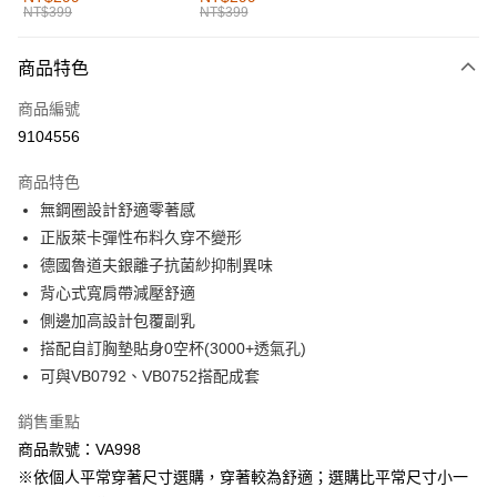
NT$399
NT$399
每筆NT$60，滿NT$1,000(含以上)免運費
付款後全家取貨
商品特色
每筆NT$60，滿NT$1,000(含以上)免運費
商品編號
萊爾富取貨付款
9104556
每筆NT$60，滿NT$1,000(含以上)免運費
商品特色
付款後萊爾富取貨
無鋼圈設計舒適零著感
每筆NT$60，滿NT$1,000(含以上)免運費
正版萊卡彈性布料久穿不變形
德國魯道夫銀離子抗菌紗抑制異味
7-11取貨付款
背心式寬肩帶減壓舒適
每筆NT$60，滿NT$1,000(含以上)免運費
側邊加高設計包覆副乳
付款後7-11取貨
搭配自訂胸墊貼身0空杯(3000+透氣孔)
每筆NT$60，滿NT$1,000(含以上)免運費
可與VB0792、VB0752搭配成套
宅配
銷售重點
每筆NT$120，滿NT$1,000(含以上)免運費
商品款號：VA998
※依個人平常穿著尺寸選購，穿著較為舒適；選購比平常尺寸小一
付款後門市自取