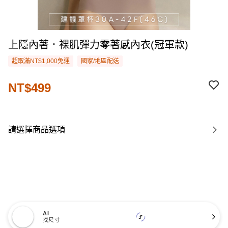
上隱內著．裸肌彈力零著感內衣(冠軍款)
超取滿NT$1,000免運
國家/地區配送
NT$499
請選擇商品選項
AI
找尺寸