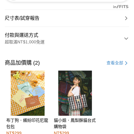
尺寸表/試穿報告
付款與運送方式
超取滿NT$1,000免運
付款方式
信用卡一次付款
商品加價購 (2)
查看全部
購物金
超商取貨付款
LINE Pay
街口支付
布丁狗．繽紛印花尼龍
貓小姐．鳳梨酥貓台式
運送方式
包包
購物袋
全家取貨付款
NT$299
NT$299