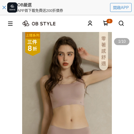
OB嚴選
開啟APP
APP首下載免費送200折價券
0
1
/
10