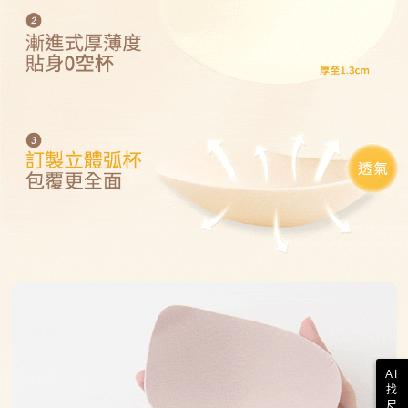
AI
找
尺