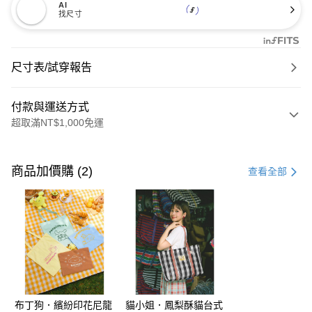
AI
找尺寸
尺寸表/試穿報告
付款與運送方式
超取滿NT$1,000免運
付款方式
信用卡一次付款
商品加價購 (2)
查看全部
購物金
超商取貨付款
LINE Pay
街口支付
布丁狗．繽紛印花尼龍
貓小姐．鳳梨酥貓台式
運送方式