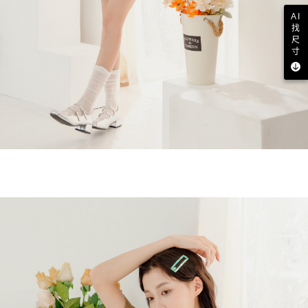
AI
找
尺
寸