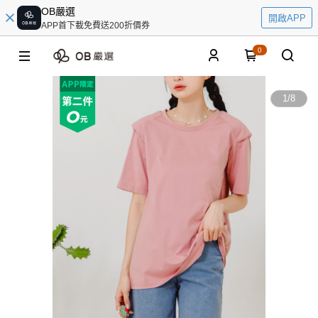
OB嚴選
開啟APP
APP首下載免費送200折價券
0
1
/
8