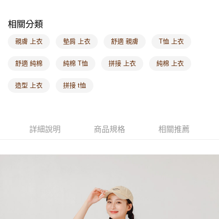
付款後門市自取
相關分類
每筆NT$60，滿NT$1,000(含以上)免運費
親膚 上衣
墊肩 上衣
舒適 親膚
T恤 上衣
海外配送-港/澳/新/馬/泰國專屬
查看運費
海外配送-其他亞洲地區
查看運費
舒適 純棉
純棉 T恤
拼接 上衣
純棉 上衣
海外配送-歐美地區
查看運費
造型 上衣
拼接 t恤
詳細說明
商品規格
相關推薦