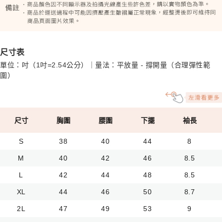
尺寸表
單位：吋（1吋=2.54公分）｜量法：平放量 - 撐開量（合理彈性範
圍）
尺寸
胸圍
腰圍
下擺
袖長
S
38
40
44
8
M
40
42
46
8.5
L
42
44
48
8.5
XL
44
46
50
8.7
2L
47
49
53
9