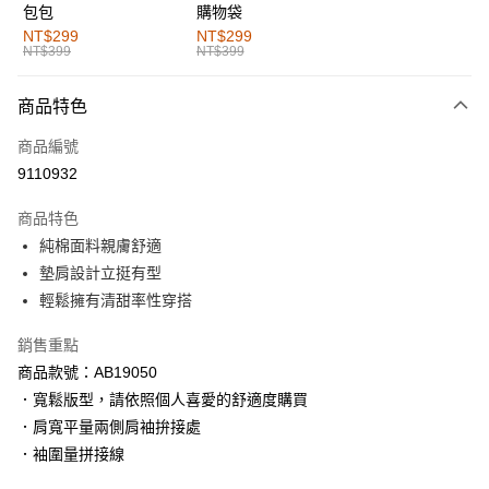
包包
購物袋
全家取貨付款
NT$299
NT$299
NT$399
NT$399
每筆NT$60，滿NT$1,000(含以上)免運費
付款後全家取貨
商品特色
每筆NT$60，滿NT$1,000(含以上)免運費
商品編號
萊爾富取貨付款
9110932
每筆NT$60，滿NT$1,000(含以上)免運費
商品特色
付款後萊爾富取貨
純棉面料親膚舒適
每筆NT$60，滿NT$1,000(含以上)免運費
墊肩設計立挺有型
輕鬆擁有清甜率性穿搭
7-11取貨付款
每筆NT$60，滿NT$1,000(含以上)免運費
銷售重點
商品款號：AB19050
付款後7-11取貨
．寬鬆版型，請依照個人喜愛的舒適度購買
每筆NT$60，滿NT$1,000(含以上)免運費
．肩寬平量兩側肩袖拚接處
宅配
．袖圍量拼接線
每筆NT$120，滿NT$1,000(含以上)免運費