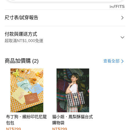
尺寸表/試穿報告
付款與運送方式
超取滿NT$1,000免運
付款方式
信用卡一次付款
商品加價購 (2)
查看全部
購物金
超商取貨付款
LINE Pay
街口支付
布丁狗．繽紛印花尼龍
貓小姐．鳳梨酥貓台式
運送方式
包包
購物袋
全家取貨付款
NT$299
NT$299