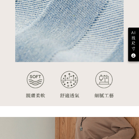
AI
找
尺
寸