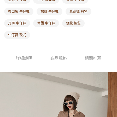
每筆NT$60，滿NT$1,000(含以上)免運費
後口袋 牛仔褲
棉質 牛仔褲
直筒褲 丹寧
海外配送-港/澳/新/馬/泰國專屬
查看運費
丹寧 牛仔褲
休閒 牛仔褲
條紋 棉質
海外配送-其他亞洲地區
查看運費
海外配送-歐美地區
查看運費
牛仔褲 款式
詳細說明
商品規格
相關推薦