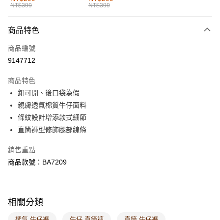
NT$399
NT$399
每筆NT$60，滿NT$1,000(含以上)免運費
付款後全家取貨
商品特色
每筆NT$60，滿NT$1,000(含以上)免運費
商品編號
萊爾富取貨付款
9147712
每筆NT$60，滿NT$1,000(含以上)免運費
商品特色
付款後萊爾富取貨
釦可開、後口袋為假
每筆NT$60，滿NT$1,000(含以上)免運費
親膚透氣棉質牛仔面料
條紋設計增添款式細節
7-11取貨付款
直筒褲型修飾腿部線條
每筆NT$60，滿NT$1,000(含以上)免運費
銷售重點
付款後7-11取貨
商品款號：BA7209
每筆NT$60，滿NT$1,000(含以上)免運費
宅配
每筆NT$120，滿NT$1,000(含以上)免運費
相關分類
付款後門市自取
透氣 牛仔褲
牛仔 直筒褲
直筒 牛仔褲