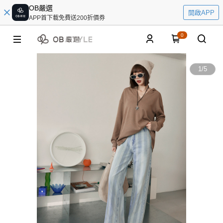
OB嚴選
開啟APP
APP首下載免費送200折價券
0
1
/
5