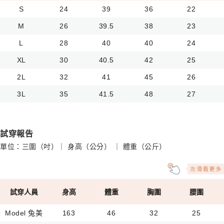
S
24
39
36
22
M
26
39.5
38
23
L
28
40
40
24
XL
30
40.5
42
25
2L
32
41
45
26
3L
35
41.5
48
27
試穿報告
單位：三圍（吋）｜ 身高（公分） ｜ 體重（公斤）
試穿人員
身高
體重
胸圍
腰圍
Model 兔美
163
46
32
25