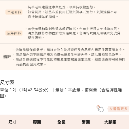
尺寸表
單位：吋（1吋=2.54公分）｜量法：平放量 - 撐開量（合理彈性範
圍）
尺寸
腰圍
全長
臀圍
大腿圍