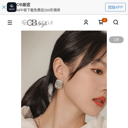
OB嚴選
開啟APP
APP首下載免費送200折價券
0
1
/
8