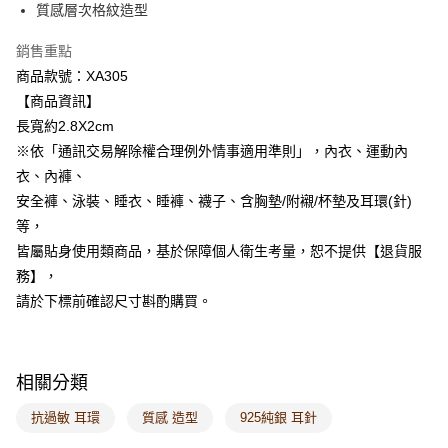
質感層次格紋造型
每筆NT$60，滿NT$1,000(含以上)免運費
銷售重點
付款後7-11取貨
商品款號：XA305
每筆NT$60，滿NT$1,000(含以上)免運費
【商品資訊】
宅配
長寬約2.8X2cm
每筆NT$120，滿NT$1,000(含以上)免運費
※依「通訊交易解除權合理例外情事適用準則」，內衣、運動內
衣、內褲、
付款後門市自取
安全褲、泳裝、睡衣、睡褲、襪子、含胸墊/附襯/杯墊及耳環(針)
每筆NT$60，滿NT$1,000(含以上)免運費
等，
海外配送-港/澳/新/馬/泰國專屬
查看運費
皆屬貼身使用類商品，基於保障個人衛生考量，恕不提供【退貨服
務】，
海外配送-其他亞洲地區
查看運費
請於下標前確認尺寸斟酌購買。
海外配送-歐美地區
查看運費
相關分類
抗過敏 耳環
質感 造型
925純銀 耳針