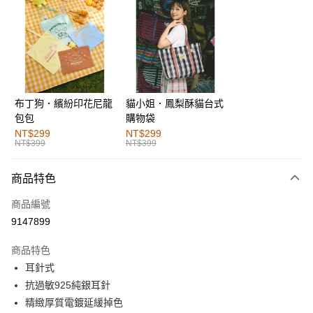
超商取貨付款
LINE Pay
街口支付
布丁狗．繽紛印花尼龍
貓小姐．鳳梨酥貓台式
運送方式
包包
購物袋
全家取貨付款
NT$299
NT$299
NT$399
NT$399
每筆NT$60，滿NT$1,000(含以上)免運費
付款後全家取貨
商品特色
每筆NT$60，滿NT$1,000(含以上)免運費
商品編號
萊爾富取貨付款
9147899
每筆NT$60，滿NT$1,000(含以上)免運費
商品特色
付款後萊爾富取貨
耳針式
每筆NT$60，滿NT$1,000(含以上)免運費
抗過敏925純銀耳針
精緻厚質電鍍延緩掉色
7-11取貨付款