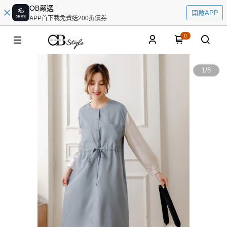
OB嚴選
開啟APP
APP首下載免費送200折價券
0
1
/
8