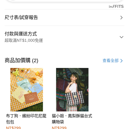
尺寸表/試穿報告
付款與運送方式
超取滿NT$1,000免運
付款方式
信用卡一次付款
商品加價購 (2)
查看全部
購物金
超商取貨付款
LINE Pay
街口支付
布丁狗．繽紛印花尼龍
貓小姐．鳳梨酥貓台式
運送方式
包包
購物袋
全家取貨付款
NT$299
NT$299