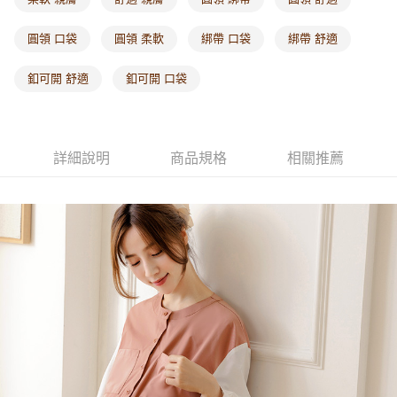
每筆NT$60，滿NT$1,000(含以上)免運費
圓領 口袋
圓領 柔軟
綁帶 口袋
綁帶 舒適
海外配送-港/澳/新/馬/泰國專屬
查看運費
釦可開 舒適
釦可開 口袋
海外配送-其他亞洲地區
查看運費
海外配送-歐美地區
查看運費
詳細說明
商品規格
相關推薦