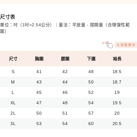
尺寸表
單位：吋（1吋=2.54公分）｜量法：平放量 - 撐開量（合理彈性範
圍）
尺寸
胸圍
腰圍
下擺
袖長
S
41
42
48
18.5
M
43
44
50
18.7
L
45
46
52
19
XL
47
48
54
19.5
2L
50
51
57
20
3L
53
54
60
20.5