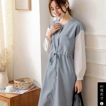
AI
找
尺
寸