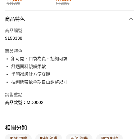
NT$399
NT$399
每筆NT$60，滿NT$1,000(含以上)免運費
付款後全家取貨
商品特色
每筆NT$60，滿NT$1,000(含以上)免運費
商品編號
萊爾富取貨付款
9153338
每筆NT$60，滿NT$1,000(含以上)免運費
商品特色
付款後萊爾富取貨
釦可開、口袋為真、抽繩可調
每筆NT$60，滿NT$1,000(含以上)免運費
舒適面料親膚柔軟
半開襟設計方便穿脫
7-11取貨付款
抽繩綁帶依孕期自由調整尺寸
每筆NT$60，滿NT$1,000(含以上)免運費
銷售重點
付款後7-11取貨
商品款號：MD0002
每筆NT$60，滿NT$1,000(含以上)免運費
宅配
每筆NT$120，滿NT$1,000(含以上)免運費
相關分類
付款後門市自取
柔軟 親膚
舒適 親膚
圓領 綁帶
圓領 舒適