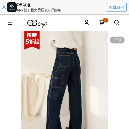
OB嚴選
開啟APP
APP首下載免費送200折價券
0
1
/
10