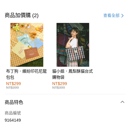
付款方式
信用卡一次付款
商品加價購 (2)
查看全部
購物金
超商取貨付款
LINE Pay
街口支付
布丁狗．繽紛印花尼龍
貓小姐．鳳梨酥貓台式
運送方式
包包
購物袋
全家取貨付款
NT$299
NT$299
NT$399
NT$399
每筆NT$60，滿NT$1,000(含以上)免運費
付款後全家取貨
商品特色
每筆NT$60，滿NT$1,000(含以上)免運費
商品編號
萊爾富取貨付款
9164149
每筆NT$60，滿NT$1,000(含以上)免運費