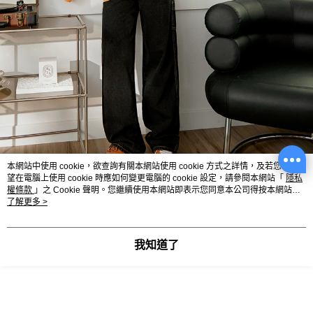
本網站中使用 cookie，欲查詢有關本網站使用 cookie 方式之詳情，及若您不希
望在電腦上使用 cookie 時應如何變更電腦的 cookie 設定，請參閱本網站「
隱私
權條款
」之 Cookie 聲明。您繼續使用本網站即表示您同意本公司得按本網站使
用條款之 Cookie 聲明使用 cookie。
了解更多 >
我知道了