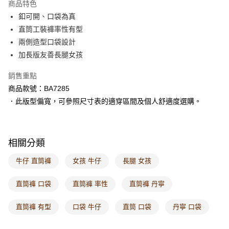
商品特色
付款後萊爾富取貨
釦可開、口袋為真
每筆NT$60，滿NT$1,000(含以上)免運費
直筒工裝褲率性有型
兩側造型口袋設計
7-11取貨付款
加長版友善長腿女孩
每筆NT$60，滿NT$1,000(含以上)免運費
銷售重點
付款後7-11取貨
商品款號：BA7285
每筆NT$60，滿NT$1,000(含以上)免運費
．此版型偏寬，可參照尺寸表的適穿區間及個人舒適度選購。
宅配
每筆NT$120，滿NT$1,000(含以上)免運費
相關分類
付款後門市自取
每筆NT$60，滿NT$1,000(含以上)免運費
牛仔 直筒褲
女孩 牛仔
長腿 女孩
海外配送-港/澳/新/馬/泰國專屬
查看運費
直筒褲 口袋
直筒褲 率性
直筒褲 丹寧
海外配送-其他亞洲地區
查看運費
直筒褲 有型
口袋 牛仔
直筒 口袋
丹寧 口袋
海外配送-歐美地區
查看運費