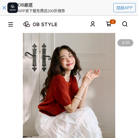
OB嚴選
開啟APP
APP首下載免費送200折價券
0
1
/
10