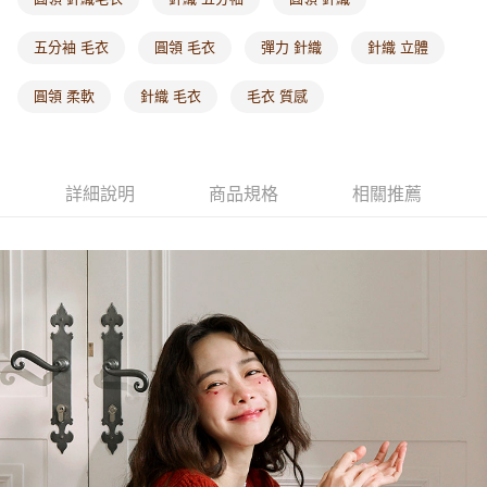
每筆NT$60，滿NT$1,000(含以上)免運費
五分袖 毛衣
圓領 毛衣
彈力 針織
針織 立體
海外配送-港/澳/新/馬/泰國專屬
查看運費
圓領 柔軟
針織 毛衣
毛衣 質感
海外配送-其他亞洲地區
查看運費
海外配送-歐美地區
查看運費
詳細說明
商品規格
相關推薦