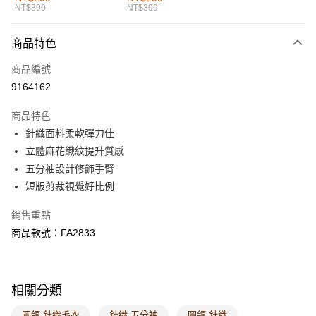
NT$399
NT$399
每筆NT$60，滿NT$1,000(含以上)免運費
付款後全家取貨
商品特色
每筆NT$60，滿NT$1,000(含以上)免運費
商品編號
萊爾富取貨付款
9164162
每筆NT$60，滿NT$1,000(含以上)免運費
商品特色
付款後萊爾富取貨
針織面料柔軟彈力佳
每筆NT$60，滿NT$1,000(含以上)免運費
立體麻花織紋提升質感
五分袖設計修飾手臂
7-11取貨付款
短版剪裁視覺好比例
每筆NT$60，滿NT$1,000(含以上)免運費
銷售重點
付款後7-11取貨
商品款號：FA2833
每筆NT$60，滿NT$1,000(含以上)免運費
宅配
每筆NT$120，滿NT$1,000(含以上)免運費
相關分類
付款後門市自取
圓領 針織毛衣
針織 五分袖
圓領 針織