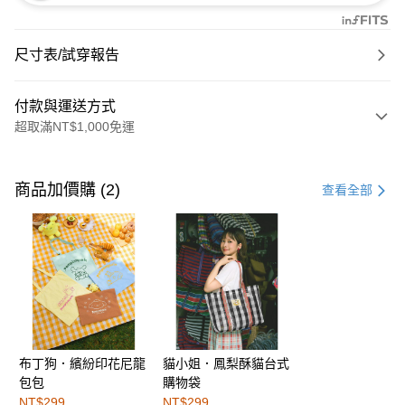
尺寸表/試穿報告
付款與運送方式
超取滿NT$1,000免運
付款方式
信用卡一次付款
商品加價購 (2)
查看全部
購物金
超商取貨付款
LINE Pay
街口支付
布丁狗．繽紛印花尼龍
貓小姐．鳳梨酥貓台式
運送方式
包包
購物袋
全家取貨付款
NT$299
NT$299