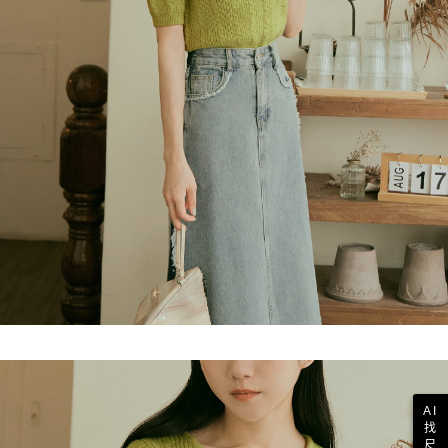
AI
找
尺