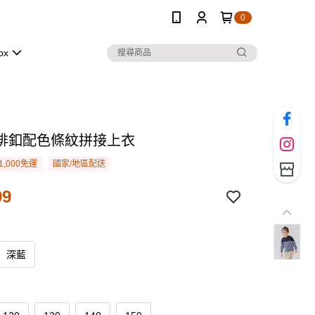
0
ox
排釦配色條紋拼接上衣
1,000免運
國家/地區配送
99
深藍