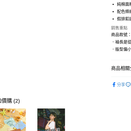
純棉面
LINE Pay
配色條
街口支付
假排釦
銷售重點
商品款號：Q
運送方式
．袖長是
全家取貨
．版型偏
每筆NT$6
付款後全
商品相關分
每筆NT$6
孕婦|童裝
萊爾富取
分享
孕婦|童裝
每筆NT$6
孕婦|童裝
價購 (2)
付款後萊
孕婦|童裝
每筆NT$6
女裝
特
7-11取貨
每筆NT$6