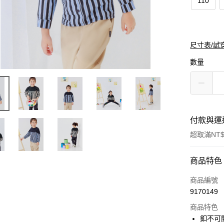
110
尺寸表/試
數量
付款與運
超取滿NT$
付款方式
商品特色
信用卡一
商品編號
9170149
購物金
商品特色
超商取貨
釦不可