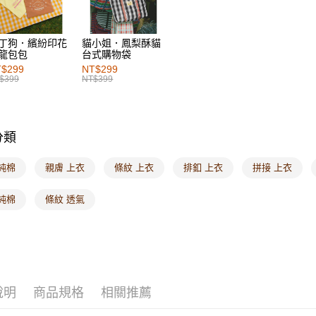
付款後7-1
每筆NT$6
丁狗．繽紛印花
貓小姐．鳳梨酥貓
龍包包
台式購物袋
宅配
$299
NT$299
$399
NT$399
每筆NT$1
付款後門
每筆NT$6
分類
海外配送-港
純棉
親膚 上衣
條紋 上衣
排釦 上衣
拼接 上衣
海外配送-
純棉
條紋 透氣
海外配送-
說明
商品規格
相關推薦