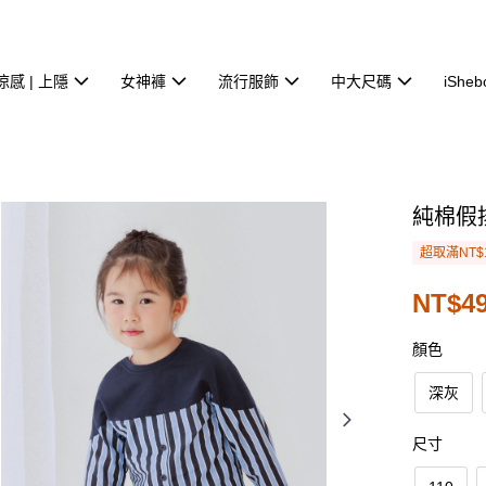
涼感 | 上隱
女神褲
流行服飾
中大尺碼
iSheb
純棉假
超取滿NT$
NT$4
顏色
深灰
尺寸