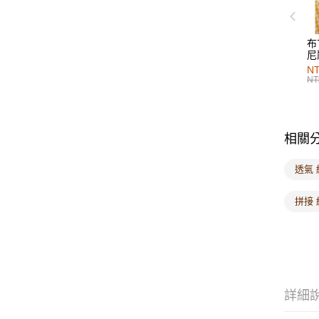
布
尼
NT
NT
相關
透氣 
拼接 
詳細