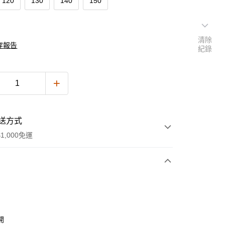
120
130
140
150
清除
穿報告
紀錄
送方式
1,000免運
次付款
付款
開