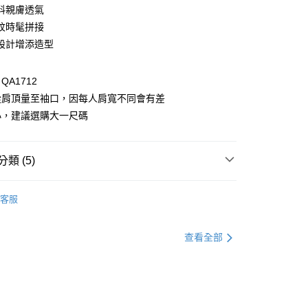
料親膚透氣
紋時髦拼接
設計增添造型
A1712
從肩頂量至袖口，因每人肩寬不同會有差
付款
小，建議選購大一尺碼
0，滿NT$1,000(含以上)免運費
家取貨
類 (5)
0，滿NT$1,000(含以上)免運費
童裝
童裝全系列
貨付款
客服
童裝
特別企劃
男童全系列
0，滿NT$1,000(含以上)免運費
童裝
上衣
童裝上衣
查看全部
爾富取貨
童裝
上衣
童裝背心
0，滿NT$1,000(含以上)免運費
別企劃
本季主打
付款
0，滿NT$1,000(含以上)免運費