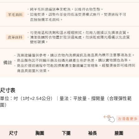
尺寸表
單位：吋（1吋=2.54公分）｜量法：平放量 - 撐開量（合理彈性範
圍）
尺寸
胸圍
下擺
袖長
腋圍