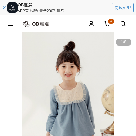
OB嚴選
開啟APP
APP首下載免費送200折價券
0
1
/
8