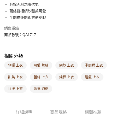
每筆NT$60，滿NT$1,000(含以上)免運費
純棉面料親膚透氣
蕾絲拼接網紗甜美可愛
7-11取貨付款
半開襟後開釦方便穿脫
每筆NT$60，滿NT$1,000(含以上)免運費
銷售重點
付款後7-11取貨
商品款號：QA1717
每筆NT$60，滿NT$1,000(含以上)免運費
宅配
每筆NT$120，滿NT$1,000(含以上)免運費
相關分類
付款後門市自取
傘擺 上衣
可愛 蕾絲
網紗 上衣
半開襟 上衣
每筆NT$60，滿NT$1,000(含以上)免運費
甜美 上衣
蕾絲 上衣
純棉 上衣
透氣 上衣
海外配送-港/澳/新/馬/泰國專屬
查看運費
拼接 上衣
透氣 純棉
海外配送-其他亞洲地區
查看運費
海外配送-歐美地區
查看運費
詳細說明
商品規格
相關推薦