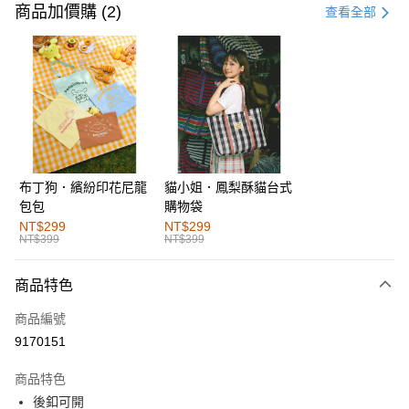
信用卡一次付款
商品加價購 (2)
查看全部
購物金
超商取貨付款
LINE Pay
街口支付
布丁狗．繽紛印花尼龍
貓小姐．鳳梨酥貓台式
運送方式
包包
購物袋
全家取貨付款
NT$299
NT$299
NT$399
NT$399
每筆NT$60，滿NT$1,000(含以上)免運費
付款後全家取貨
商品特色
每筆NT$60，滿NT$1,000(含以上)免運費
商品編號
萊爾富取貨付款
9170151
每筆NT$60，滿NT$1,000(含以上)免運費
商品特色
付款後萊爾富取貨
後釦可開