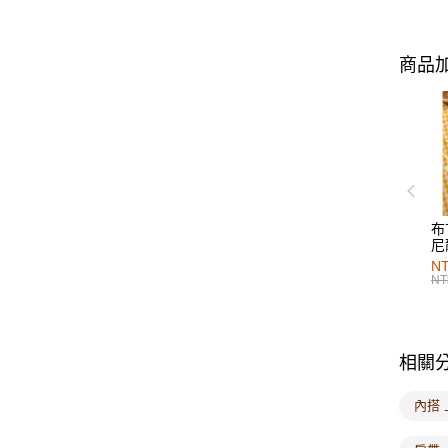
商品加
布
尼
NT
NT
相關
內搭 