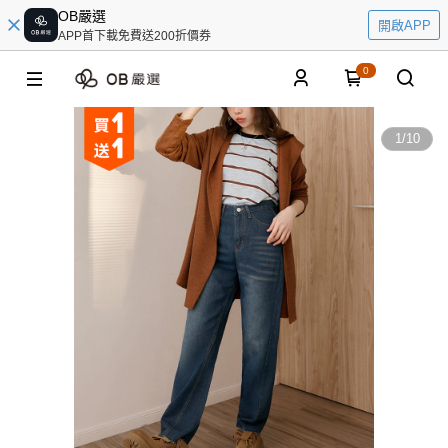
OB嚴選
開啟APP
APP首下載免費送200折價券
0
1
/
10