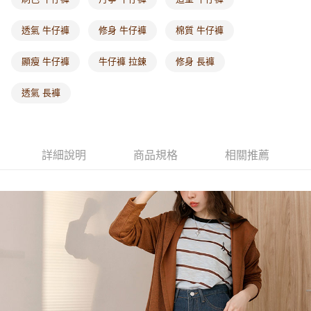
每筆NT$60，滿NT$1,000(含以上)免運費
透氣 牛仔褲
修身 牛仔褲
棉質 牛仔褲
海外配送-港/澳/新/馬/泰國專屬
查看運費
顯瘦 牛仔褲
牛仔褲 拉鍊
修身 長褲
海外配送-其他亞洲地區
查看運費
海外配送-歐美地區
查看運費
透氣 長褲
詳細說明
商品規格
相關推薦