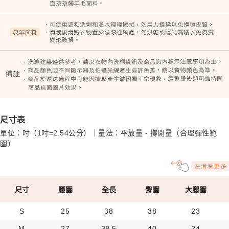
尺寸表
單位：吋（1吋=2.54公分）｜量法：平放量 - 撐開量（合理彈性範
圍）
尺寸
腰圍
全長
臀圍
大腿圍
S
25
38
38
23
M
27
38.5
40
24