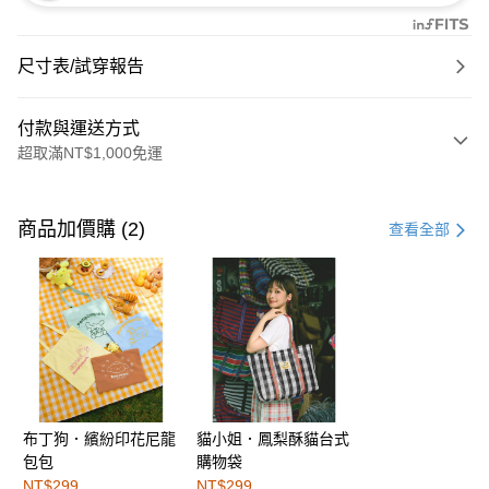
尺寸表/試穿報告
付款與運送方式
超取滿NT$1,000免運
付款方式
信用卡一次付款
商品加價購 (2)
查看全部
購物金
超商取貨付款
LINE Pay
街口支付
布丁狗．繽紛印花尼龍
貓小姐．鳳梨酥貓台式
運送方式
包包
購物袋
全家取貨付款
NT$299
NT$299