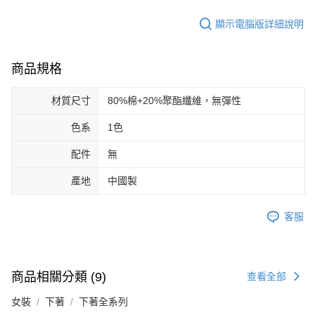
顯示電腦版詳細說明
商品規格
材質尺寸
80%棉+20%聚酯纖維，無彈性
色系
1色
配件
無
產地
中國製
客服
商品相關分類 (9)
查看全部
女裝
下著
下著全系列