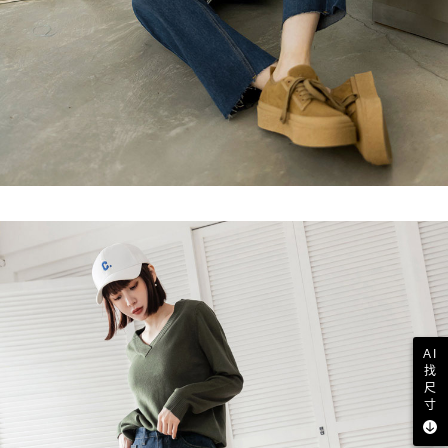
AI
找
尺
寸