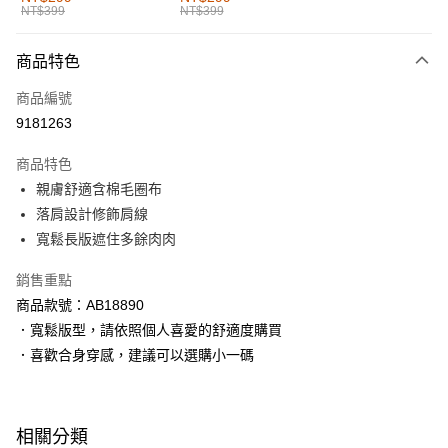
NT$399
NT$399
每筆NT$60，滿NT$1,000(含以上)免運費
付款後全家取貨
商品特色
每筆NT$60，滿NT$1,000(含以上)免運費
商品編號
萊爾富取貨付款
9181263
每筆NT$60，滿NT$1,000(含以上)免運費
商品特色
付款後萊爾富取貨
親膚舒適含棉毛圈布
每筆NT$60，滿NT$1,000(含以上)免運費
落肩設計修飾肩線
寬鬆長版遮住多餘肉肉
7-11取貨付款
每筆NT$60，滿NT$1,000(含以上)免運費
銷售重點
商品款號：AB18890
付款後7-11取貨
．寬鬆版型，請依照個人喜愛的舒適度購買
每筆NT$60，滿NT$1,000(含以上)免運費
．喜歡合身穿感，建議可以選購小一碼
宅配
每筆NT$120，滿NT$1,000(含以上)免運費
相關分類
付款後門市自取