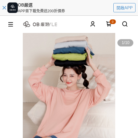
OB嚴選
開啟APP
APP首下載免費送200折價券
0
1
/
10