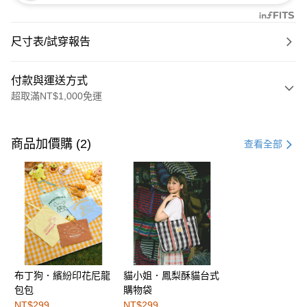
尺寸表/試穿報告
付款與運送方式
超取滿NT$1,000免運
付款方式
信用卡一次付款
商品加價購 (2)
查看全部
購物金
超商取貨付款
LINE Pay
街口支付
布丁狗．繽紛印花尼龍
貓小姐．鳳梨酥貓台式
運送方式
包包
購物袋
全家取貨付款
NT$299
NT$299