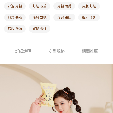
每筆NT$60，滿NT$1,000(含以上)免運費
舒適 寬鬆
舒適 親膚
寬鬆 落肩
長版 舒適
海外配送-港/澳/新/馬/泰國專屬
查看運費
寬鬆 長版
落肩 舒適
落肩 長版
落肩 修飾
海外配送-其他亞洲地區
查看運費
肩線 舒適
寬鬆 遮住
海外配送-歐美地區
查看運費
詳細說明
商品規格
相關推薦