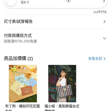
找尺寸
尺寸表/試穿報告
付款與運送方式
超取滿NT$1,000免運
付款方式
信用卡一次付款
商品加價購 (2)
查看全部
購物金
超商取貨付款
LINE Pay
街口支付
布丁狗．繽紛印花尼龍
貓小姐．鳳梨酥貓台式
運送方式