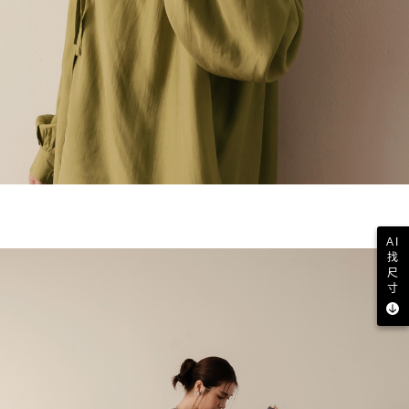
AI
找
尺
寸