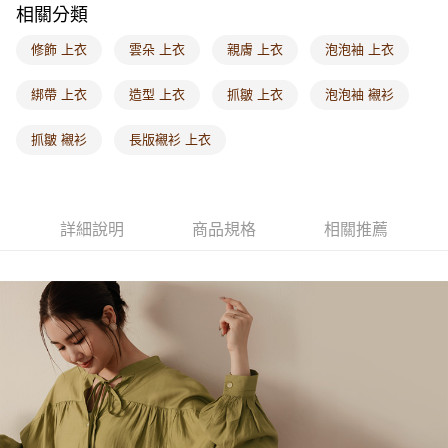
相關分類
付款後門市自取
每筆NT$60，滿NT$1,000(含以上)免運費
修飾 上衣
雲朵 上衣
親膚 上衣
泡泡袖 上衣
海外配送-港/澳/新/馬/泰國專屬
查看運費
綁帶 上衣
造型 上衣
抓皺 上衣
泡泡袖 襯衫
海外配送-其他亞洲地區
查看運費
抓皺 襯衫
長版襯衫 上衣
海外配送-歐美地區
查看運費
詳細說明
商品規格
相關推薦