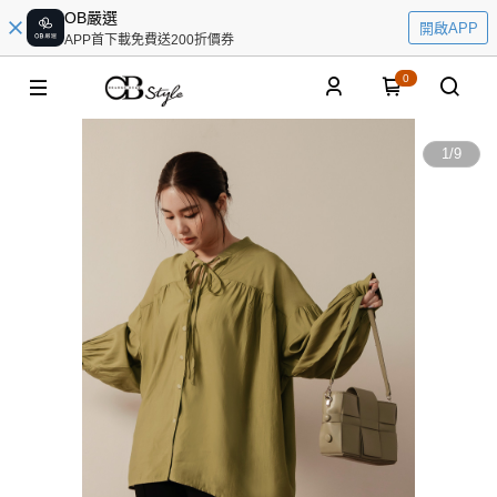
OB嚴選
開啟APP
APP首下載免費送200折價券
0
1
/
9