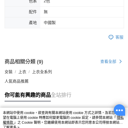
色系
2色
配件
無
產地
中國製
客服
商品相關分類 (9)
查看全部
女裝
上衣
上衣全系列
人氣商品推薦
你可能有興趣的商品
全站排行
本網站中使用 cookie，欲查詢有關本網站使用 cookie 方式之詳情，及若您不希
熱門標籤
望在電腦上使用 cookie 時應如何變更電腦的 cookie 設定，請參閱本網站「
隱私
權條款
」之 Cookie 聲明。您繼續使用本網站即表示您同意本公司得按本網站使
用條款之 Cookie 聲明使用 cookie。
了解更多 >