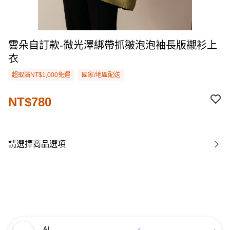
雲朵自訂款-微光澤綁帶抓皺泡泡袖長版襯衫上
衣
超取滿NT$1,000免運
國家/地區配送
NT$780
請選擇商品選項
AI