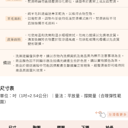
尺寸表
單位：吋（1吋=2.54公分）｜量法：平放量 - 撐開量（合理彈性範
圍）
尺寸
胸圍
腰圍
下擺
袖長