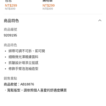
包包
購物袋
全家取貨付款
NT$299
NT$299
NT$399
NT$399
每筆NT$60，滿NT$1,000(含以上)免運費
付款後全家取貨
商品特色
每筆NT$60，滿NT$1,000(含以上)免運費
商品編號
萊爾富取貨付款
9209195
每筆NT$60，滿NT$1,000(含以上)免運費
商品特色
付款後萊爾富取貨
綁帶可調不可拆、釦可開
每筆NT$60，滿NT$1,000(含以上)免運費
細緻微光澤親膚面料
抓皺設計增添立挺感
7-11取貨付款
修飾手臂泡泡袖造型
每筆NT$60，滿NT$1,000(含以上)免運費
銷售重點
付款後7-11取貨
商品款號：AB18876
每筆NT$60，滿NT$1,000(含以上)免運費
．寬鬆版型，請依照個人喜愛的舒適度購買
宅配
每筆NT$120，滿NT$1,000(含以上)免運費