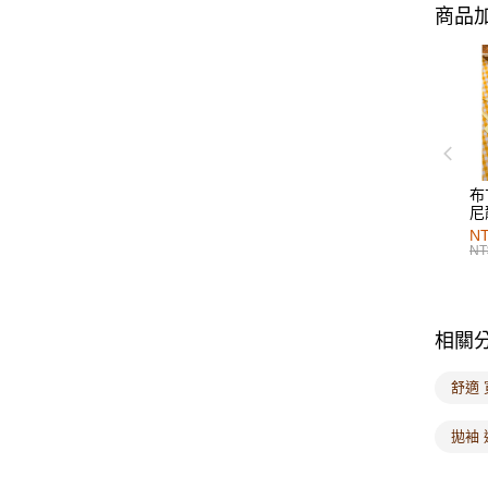
商品加
布
尼
NT
NT
相關
舒適 
拋袖 