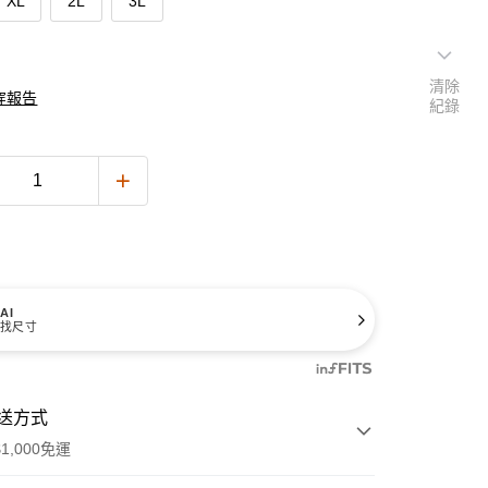
XL
2L
3L
清除
穿報告
紀錄
AI
找尺寸
送方式
1,000免運