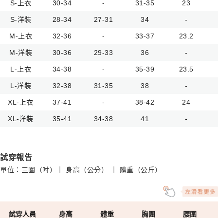
S-上衣
30-34
-
31-35
23
S-洋裝
28-34
27-31
34
-
M-上衣
32-36
-
33-37
23.2
M-洋裝
30-36
29-33
36
-
L-上衣
34-38
-
35-39
23.5
L-洋裝
32-38
31-35
38
-
XL-上衣
37-41
-
38-42
24
XL-洋裝
35-41
34-38
41
-
試穿報告
單位：三圍（吋）｜ 身高（公分） ｜ 體重（公斤）
試穿人員
身高
體重
胸圍
腰圍