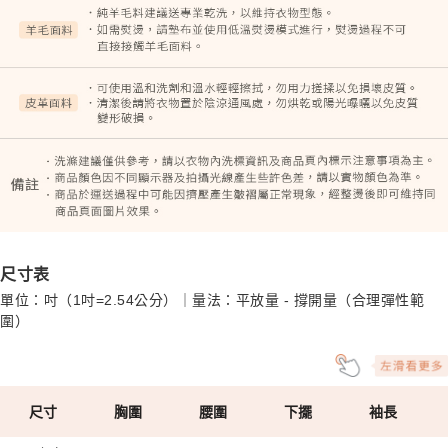
尺寸表
單位：吋（1吋=2.54公分）｜量法：平放量 - 撐開量（合理彈性範
圍）
尺寸
胸圍
腰圍
下擺
袖長