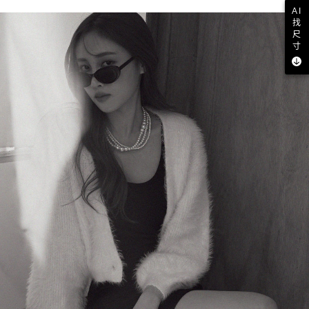
AI
找
尺
寸