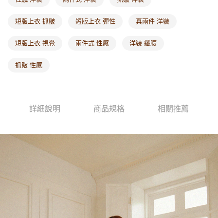
每筆NT$60，滿NT$1,000(含以上)免運費
短版上衣 抓皺
短版上衣 彈性
真兩件 洋裝
海外配送-港/澳/新/馬/泰國專屬
查看運費
短版上衣 視覺
兩件式 性感
洋裝 纖腰
海外配送-其他亞洲地區
查看運費
海外配送-歐美地區
查看運費
抓皺 性感
詳細說明
商品規格
相關推薦