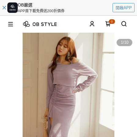
OB嚴選
開啟APP
APP首下載免費送200折價券
0
1
/
10