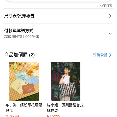
尺寸表/試穿報告
付款與運送方式
超取滿NT$1,000免運
付款方式
信用卡一次付款
商品加價購 (2)
查看全部
購物金
超商取貨付款
LINE Pay
街口支付
布丁狗．繽紛印花尼龍
貓小姐．鳳梨酥貓台式
運送方式
包包
購物袋
全家取貨付款
NT$299
NT$299