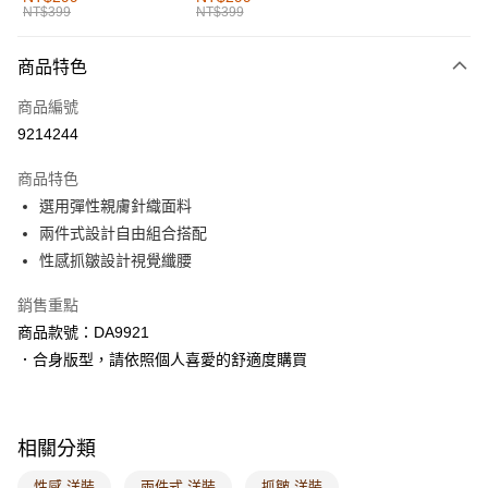
NT$399
NT$399
每筆NT$60，滿NT$1,000(含以上)免運費
付款後全家取貨
商品特色
每筆NT$60，滿NT$1,000(含以上)免運費
商品編號
萊爾富取貨付款
9214244
每筆NT$60，滿NT$1,000(含以上)免運費
商品特色
付款後萊爾富取貨
選用彈性親膚針織面料
每筆NT$60，滿NT$1,000(含以上)免運費
兩件式設計自由組合搭配
性感抓皺設計視覺纖腰
7-11取貨付款
每筆NT$60，滿NT$1,000(含以上)免運費
銷售重點
商品款號：DA9921
付款後7-11取貨
．合身版型，請依照個人喜愛的舒適度購買
每筆NT$60，滿NT$1,000(含以上)免運費
宅配
每筆NT$120，滿NT$1,000(含以上)免運費
相關分類
付款後門市自取
性感 洋裝
兩件式 洋裝
抓皺 洋裝