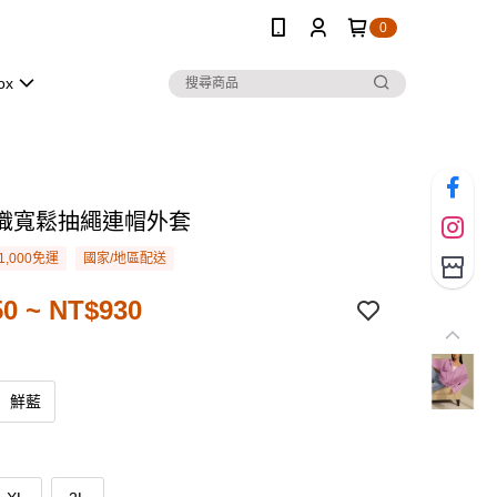
0
ox
織寬鬆抽繩連帽外套
1,000免運
國家/地區配送
0 ~ NT$930
鮮藍