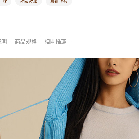
拉鍊
針織 舒適
寬鬆 落肩
說明
商品規格
相關推薦