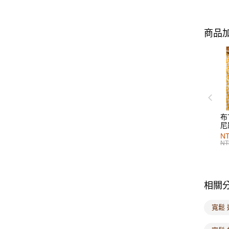
商品加
布
尼
NT
NT
相關
寬鬆