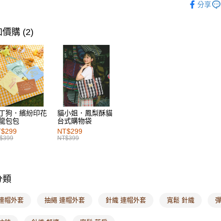
每筆NT$6
分享
人氣商品
付款後萊
女裝
上
價購 (2)
每筆NT$6
女裝
風
7-11取貨
女裝
外
每筆NT$6
付款後7-1
每筆NT$6
丁狗．繽紛印花
貓小姐．鳳梨酥貓
宅配
龍包包
台式購物袋
每筆NT$1
$299
NT$299
$399
NT$399
付款後門
每筆NT$6
分類
海外配送-港
海外配送-
 連帽外套
抽繩 連帽外套
針織 連帽外套
寬鬆 針織
彈
海外配送-