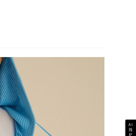
AI
找
尺