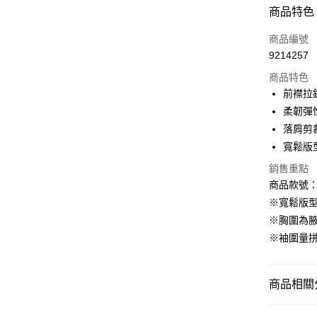
付款方式
商品特色
信用卡一
商品編號
9214257
購物金
商品特色
超商取貨
前襟拉
柔韌彈
LINE Pay
落肩剪
街口支付
寬鬆版
銷售重點
商品款號：F
運送方式
※寬鬆版
全家取貨
※胸圍為
每筆NT$6
※袖圍量
付款後全
每筆NT$6
商品相關分
萊爾富取
女裝
上