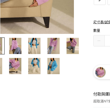
F
尺寸表/試
數量
付款與運
超取滿NT$