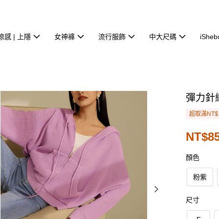
涼感 | 上隱
女神褲
流行服飾
中大尺碼
iSheb
彈力針
超取滿NT$
NT$85
顏色
粉紫
尺寸