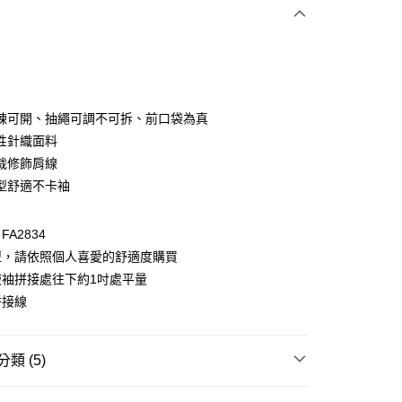
次付款
付款
鍊可開、抽繩可調不可拆、前口袋為真
性針織面料
裁修飾肩線
型舒適不卡袖
A2834
型，請依照個人喜愛的舒適度購買
付款
腋袖拼接處往下約1吋處平量
0，滿NT$1,000(含以上)免運費
拼接線
家取貨
0，滿NT$1,000(含以上)免運費
類 (5)
貨付款
衣
上衣全系列