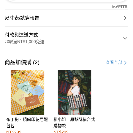
尺寸表/試穿報告
付款與運送方式
超取滿NT$1,000免運
付款方式
信用卡一次付款
商品加價購 (2)
查看全部
購物金
超商取貨付款
LINE Pay
街口支付
布丁狗．繽紛印花尼龍
貓小姐．鳳梨酥貓台式
運送方式
包包
購物袋
全家取貨付款
NT$299
NT$299