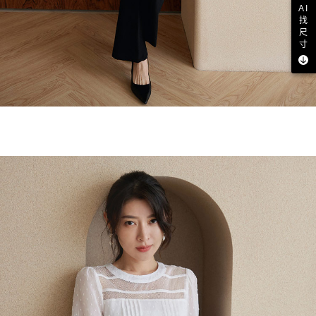
AI
找
尺
寸