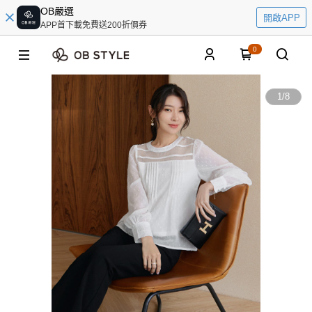
OB嚴選
開啟APP
APP首下載免費送200折價券
0
1
/
8