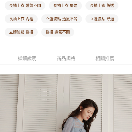
每筆NT$60，滿NT$1,000(含以上)免運費
長袖上衣 透氣不悶
長袖上衣 舒適
長袖上衣 防透
海外配送-港/澳/新/馬/泰國專屬
查看運費
長袖上衣 內裡
立體波點 透氣不悶
立體波點 舒適
海外配送-其他亞洲地區
查看運費
立體波點 拼接
拼接 透氣不悶
海外配送-歐美地區
查看運費
詳細說明
商品規格
相關推薦