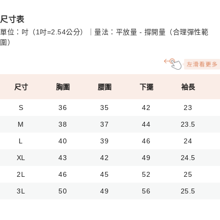
尺寸表
單位：吋（1吋=2.54公分）｜量法：平放量 - 撐開量（合理彈性範
圍）
尺寸
胸圍
腰圍
下擺
袖長
S
36
35
42
23
M
38
37
44
23.5
L
40
39
46
24
XL
43
42
49
24.5
2L
46
45
52
25
3L
50
49
56
25.5