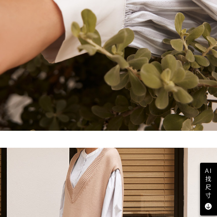
AI
找
尺
寸