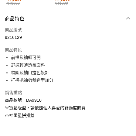
NT$399
NT$399
每筆NT$60，滿NT$1,000(含以上)免運費
付款後全家取貨
商品特色
每筆NT$60，滿NT$1,000(含以上)免運費
商品編號
萊爾富取貨付款
9216129
每筆NT$60，滿NT$1,000(含以上)免運費
商品特色
付款後萊爾富取貨
前襟及袖釦可開
每筆NT$60，滿NT$1,000(含以上)免運費
舒適輕薄透氣面料
領圍及袖口撞色設計
7-11取貨付款
打褶拋袖剪裁造型加分
每筆NT$60，滿NT$1,000(含以上)免運費
銷售重點
付款後7-11取貨
商品款號：DA9910
每筆NT$60，滿NT$1,000(含以上)免運費
※寬鬆版型，請依照個人喜愛的舒適度購買
宅配
※袖圍量拼接線
每筆NT$120，滿NT$1,000(含以上)免運費
付款後門市自取