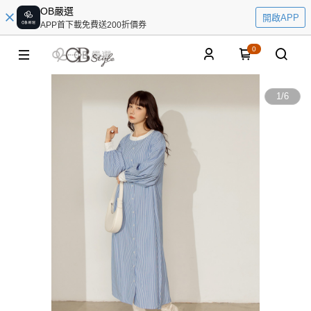
OB嚴選
開啟APP
APP首下載免費送200折價券
0
1
/
6