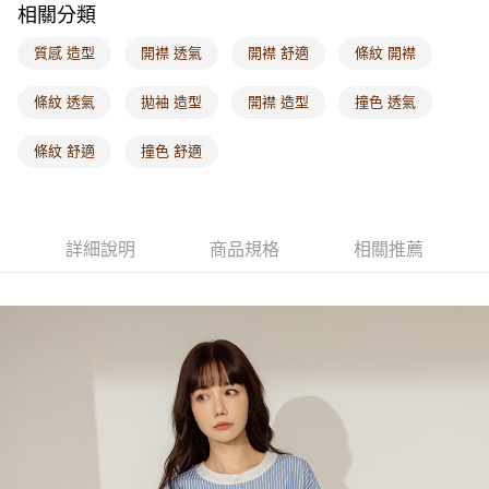
相關分類
每筆NT$60，滿NT$1,000(含以上)免運費
質感 造型
開襟 透氣
開襟 舒適
條紋 開襟
海外配送-港/澳/新/馬/泰國專屬
查看運費
海外配送-其他亞洲地區
查看運費
條紋 透氣
拋袖 造型
開襟 造型
撞色 透氣
海外配送-歐美地區
查看運費
條紋 舒適
撞色 舒適
詳細說明
商品規格
相關推薦