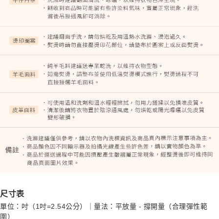
尺寸表
單位：吋（1吋=2.54公分）｜量法：平放量 - 撐開量（合理彈性範
圍）