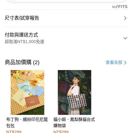
尺寸表/試穿報告
付款與運送方式
超取滿NT$1,000免運
付款方式
信用卡一次付款
商品加價購 (2)
查看全部
購物金
超商取貨付款
LINE Pay
街口支付
布丁狗．繽紛印花尼龍
貓小姐．鳳梨酥貓台式
運送方式
包包
購物袋
全家取貨付款
NT$299
NT$299