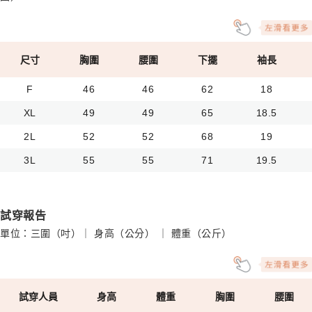
尺寸
胸圍
腰圍
下擺
袖長
F
46
46
62
18
XL
49
49
65
18.5
2L
52
52
68
19
3L
55
55
71
19.5
試穿報告
單位：三圍（吋）｜ 身高（公分） ｜ 體重（公斤）
試穿人員
身高
體重
胸圍
腰圍