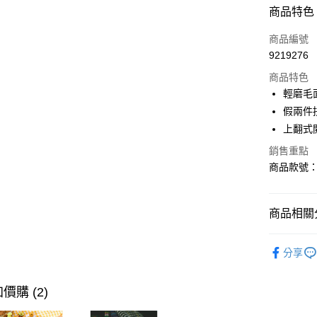
付款方式
商品特色
信用卡一
商品編號
9219276
購物金
商品特色
超商取貨
輕磨毛
假兩件
LINE Pay
上翻式
街口支付
銷售重點
商品款號：M
運送方式
商品相關分
全家取貨
每筆NT$6
孕婦|童裝
分享
付款後全
孕婦|童裝
每筆NT$6
孕婦|童裝
價購 (2)
萊爾富取