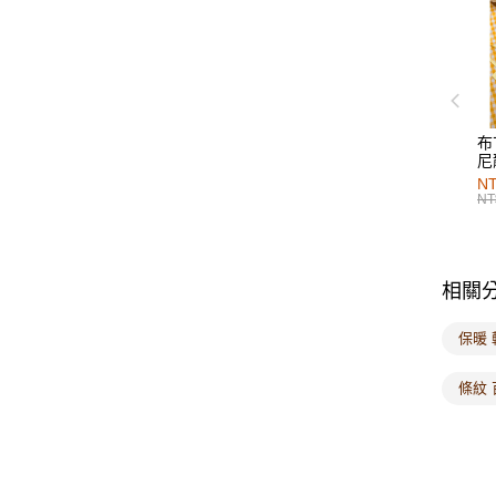
布
尼
NT
NT
相關
保暖
條紋 