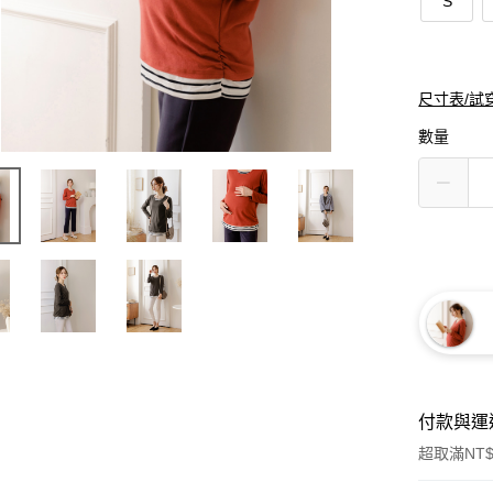
S
尺寸表/試
數量
付款與運
超取滿NT$