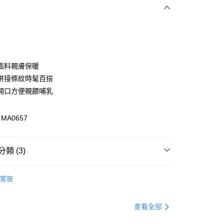
次付款
付款
面料親膚保暖
拼接條紋時髦百搭
開口方便親餵哺乳
A0657
類 (3)
付款
0，滿NT$1,000(含以上)免運費
孕婦
孕婦全系列
客服
家取貨
孕婦
上衣
0，滿NT$1,000(含以上)免運費
孕婦
哺乳裝
查看全部
貨付款