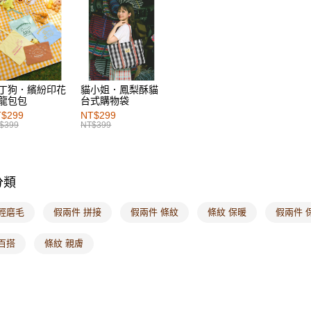
每筆NT$6
付款後萊
每筆NT$6
7-11取貨
丁狗．繽紛印花
貓小姐．鳳梨酥貓
每筆NT$6
龍包包
台式購物袋
$299
NT$299
付款後7-1
$399
NT$399
每筆NT$6
宅配
分類
每筆NT$1
付款後門
 輕磨毛
假兩件 拼接
假兩件 條紋
條紋 保暖
假兩件 
每筆NT$6
百搭
條紋 親膚
海外配送-港
海外配送-
海外配送-