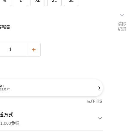
M
L
XL
2L
3L
清除
穿報告
紀錄
AI
找尺寸
送方式
1,000免運