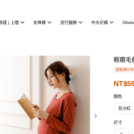
涼感 | 上隱
女神褲
流行服飾
中大尺碼
iSheb
輕磨毛
超取滿NT$
NT$59
顏色
豆沙紅
尺寸