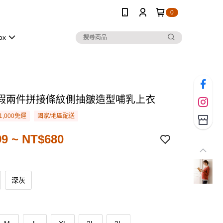
0
ox
假兩件拼接條紋側抽皺造型哺乳上衣
1,000免運
國家/地區配送
9 ~ NT$680
深灰